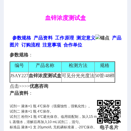
血锌浓度测试盒
参数规格
产品资料
工作原理
测定意义
产品
图片
订购流程
注意事项
合作单位
参数规格
：
编号
产品名称
检测方法
规格
JSAY227
血锌浓度测试盒
可见分光光度法
50管/48样
点击>>>>
优惠咨询
产品资料
：
试剂一 液体×1 瓶 4℃保存（强腐蚀性，强氧化性）。
试剂二 液体×1 瓶 4℃保存。
试剂三 粉剂×1 瓶 4℃避光保存。临用前配制，加入15 m
L 蒸馏水，溶解后再加入10 mL试剂二，混匀。
电子名片
标准品 液体×1 支 20μmol/L 无机磷标准液，-20℃保存。