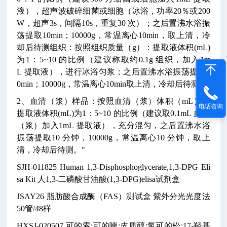
液），超声波破碎细菌或细胞（冰浴，功率20％或200
W，超声3s，间隔10s，重复30 次）；之后置沸水浴振
荡提取10min；10000g，常温离心10min，取上清，冷
却后待测组织：按照组织质量（g）：提取液体积(mL)
为1：5~10 的比例（建议称取约0.1g 组织，加入1m
L 提取液），进行冰浴匀浆；之后置沸水浴振荡提取1
0min；10000g，常温离心10min取上清，冷却后待测。
2、血清（浆）样品：按照血清（浆）体积（mL）：
电话咨询
提取液体积(mL)为1：5~10 的比例（建议取0.1mL 血清
（浆）加入1mL 提取液），充分混匀，之后置沸水浴
振荡提取10 分钟，10000g，常温离心10 分钟，取上
清，冷却后待测。"
SJH-011825
Human 1,3-Disphosphoglycerate,1,3-DPG Eli
sa Kit
人1,3-二磷酸甘油酸(1,3-DPG)elisa试剂盒
JSAY26
脂肪酸合成酶（FAS）测试盒
紫外分光光度法
50管/48样
HXSJ-020507
可的索;可的唑;皮质醇;氢可的松;17-羟基