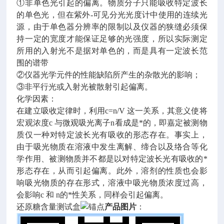
①非单色光引起的偏离。物质分子只能吸收特定波长
的单色光，但在紫外-可见分光光度计中使用的连续光
源，由于单色器分辨率的限制以及仪器的狭缝必须保
持一定的宽度才能保证足够的光强度，所以实际测定
所用的入射光不是据对单色的，而是具有一定波长范
围的谱带
②仪器光学元件的性能缺陷所产生的杂散光的影响；
③非平行光或入射光被散射引起偏离。
化学因素：
在建立吸收定律时，利用c=n/V 这一关系，其意义使将
宏观浓度c 与微观吸光离子n看成是*的，即嘉定被测物
质仅一种对特定波长光有吸收的形态存在。事实上，
由于吸光物质在溶液中发生离解、缔合以及络合等化
学作用、被测物质并不都是以对特定波长光有吸收的*
形态存在，从而引起偏离。此外，溶剂的性质也会影
响吸光物质的存在形式，溶液中吸光物质浓度过高，
会影响c 和 n的*性关系，同样会引起偏离。
还原糖含量测试盒
产品图片
：