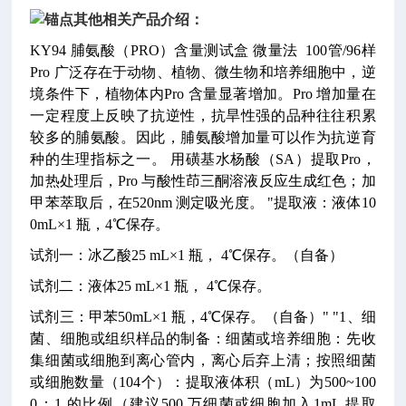
其他相关产品介绍：
KY94
脯氨酸（PRO）含量测试盒
微量法
100管/96样
Pro 广泛存在于动物、植物、微生物和培养细胞中，逆
境条件下，植物体内Pro 含量显著增加。Pro 增加量在
一定程度上反映了抗逆性，抗旱性强的品种往往积累
较多的脯氨酸。因此，脯氨酸增加量可以作为抗逆育
种的生理指标之一。
用磺基水杨酸（SA）提取Pro，
加热处理后，Pro 与酸性茚三酮溶液反应生成红色；加
甲苯萃取后，在520nm 测定吸光度。
"提取液：液体10
0mL×1 瓶，4℃保存。
试剂一：冰乙酸25 mL×1 瓶， 4℃保存。（自备）
试剂二：液体25 mL×1 瓶， 4℃保存。
试剂三：甲苯50mL×1 瓶，4℃保存。（自备）"
"1、细
菌、细胞或组织样品的制备：细菌或培养细胞：先收
集细菌或细胞到离心管内，离心后弃上清；按照细菌
或细胞数量（104个）：提取液体积（mL）为500~100
0：1 的比例（建议500 万细菌或细胞加入1mL 提取