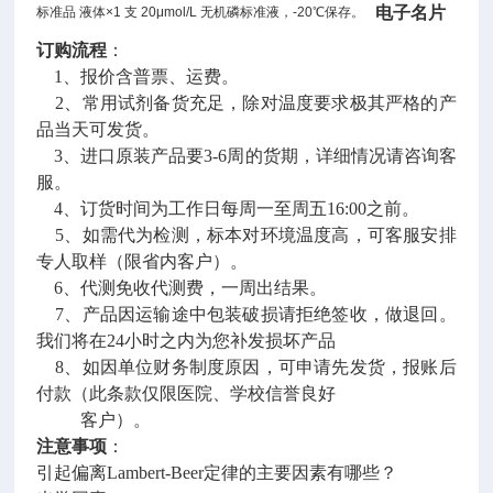
电子名片
标准品 液体×1 支 20μmol/L 无机磷标准液，-20℃保存。
订购流程
：
1、报价含普票、运费。
2、常用试剂备货充足，除对温度要求极其严格的产
品当天可发货。
3、进口原装产品要3-6周的货期，详细情况请咨询客
服。
4、订货时间为工作日每周一至周五16:00之前。
5、如需代为检测，标本对环境温度高，可客服安排
专人取样（限省内客户）。
6、代测免收代测费，一周出结果。
7、产品因运输途中包装破损请拒绝签收，做退回。
我们将在24小时之内为您补发损坏产品
8、如因单位财务制度原因，可申请先发货，报账后
付款（此条款仅限医院、学校信誉良好
客户）。
注意事项
：
引起偏离Lambert-Beer定律的主要因素有哪些？