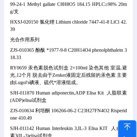
99-24-1
Methyl gallate
C8H8O5
184.15
HPLC≥98% 20m
g/支
HXSJ-020150
氯化锂
Lithium chloride
7447-41-8
LiCl
42.
39
光合作用系列
ZJS-010365
酚酞
*1977-9-8
C20H14O4
phenolphthalein
3
18.33
RY0659
汞色素脱色试剂盒
2×100ml
染色其他
室温,避
光,12个月
脱去由于Zenker液固定后残留的汞色素
主要
由Lugol's碘液、硫代*溶液组成。
SJH-011870
Human adiponectin,ADP Elisa Kit
人脂联素
(ADP)elisa试剂盒
ZJS-010634
利培酮
106266-06-2
C23H27FN4O2
Risperid
one
410.49
SJH-011142
Human Interleukin 3,IL-3 Elisa KIT
人白介
素3(IL-3)elisa试剂盒