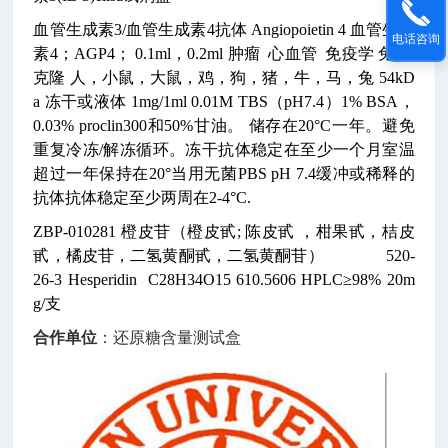
血管生成素3/血管生成素4抗体
Angiopoietin 4
血管生成
电话咨询
素4；AGP4；
0.1ml，0.2ml
肿瘤 心血管 免疫学
兔
多
克隆
人，小鼠，大鼠，鸡，狗，猪，牛，马，兔
54kD
a
冻干或液体
1mg/1ml
0.01M TBS（pH7.4）1% BSA，
0.03% proclin300和50%甘油。
储存在20°C一年。避免
重复冷冻/解冻循环。冻干抗体稳定在至少一个月室温
超过一年保持在20°当用无菌PBS pH 7.4缓冲或稀释的
抗体抗体稳定至少两周在2-4°C.
ZBP-010281
橙皮苷（橙皮甙; 陈皮甙 ，柑果甙，桔皮
甙，橘皮苷，二氢黄酮甙，二氢黄酮苷）
520-
26-3
Hesperidin
C28H34O15
610.5606
HPLC≥98% 20m
g/支
合作单位
：还原糖含量测试盒