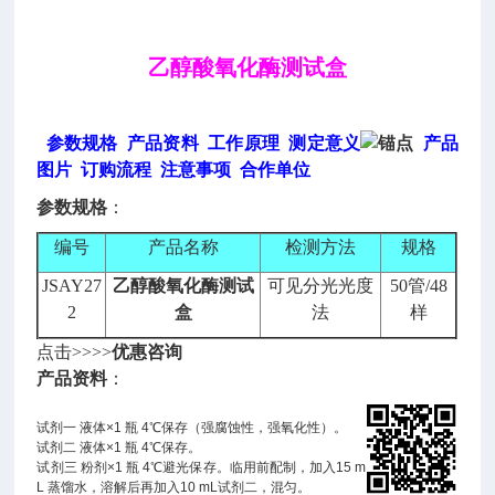
乙醇酸氧化酶测试盒
参数规格
产品资料
工作原理
测定意义
产品
图片
订购流程
注意事项
合作单位
参数规格
：
编号
产品名称
检测方法
规格
JSAY27
乙醇酸氧化酶测试
可见分光光度
50管/48
2
盒
法
样
点击>>>>
优惠咨询
产品资料
：
试剂一 液体×1 瓶 4℃保存（强腐蚀性，强氧化性）。
试剂二 液体×1 瓶 4℃保存。
试剂三 粉剂×1 瓶 4℃避光保存。临用前配制，加入15 m
L 蒸馏水，溶解后再加入10 mL试剂二，混匀。