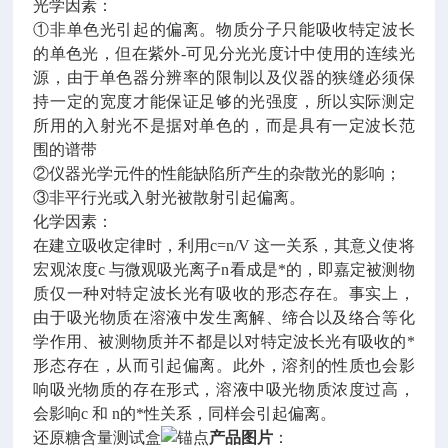
光学因素：
①非单色光引起的偏离。物质分子只能吸收特定波长
的单色光，但在紫外-可见分光光度计中使用的连续光
源，由于单色器分辨率的限制以及仪器的狭缝必须保
持一定的宽度才能保证足够的光强度，所以实际测定
所用的入射光不是据对单色的，而是具有一定波长范
围的谱带
②仪器光学元件的性能缺陷所产生的杂散光的影响；
③非平行光或入射光被散射引起偏离。
化学因素：
在建立吸收定律时，利用c=n/V 这一关系，其意义使将
宏观浓度c 与微观吸光离子n看成是*的，即嘉定被测物
质仅一种对特定波长光有吸收的形态存在。事实上，
由于吸光物质在溶液中发生离解、缔合以及络合等化
学作用、被测物质并不都是以对特定波长光有吸收的*
形态存在，从而引起偏离。此外，溶剂的性质也会影
响吸光物质的存在形式，溶液中吸光物质浓度过高，
会影响c 和 n的*性关系，同样会引起偏离。
还原糖含量测试盒
产品图片
：