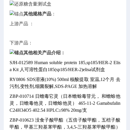
其他规格产品
：
上游产品 ：
下游产品：
其他相关产品介绍：
SJH-012589
Human soluble protein 185,sp185/HER-2 Elis
a Kit
人可溶性蛋白185(sp185/HER-2)elisa试剂盒
RY0806
SDS溶液(10%)
500ml
核酸提取
室温,12个月
去
污剂,变性剂,细菌裂解,SDS-PAGE
加热溶解
ZBP-010714
日蟾毒它灵（日本蟾蜍毒苷元， 和蟾蜍他
灵，日蟾毒他灵，日蟾蜍他灵）
465-11-2
Gamabufalin
C24H34O5
402.54
HPLC≥98% 20mg/支
ZBP-010623
没食子酸甲酯（五倍子酸甲酯，五棓子酸
甲酯，甲基三羟基苯甲酯，3,4,5-三羟基苯甲酸甲酯）