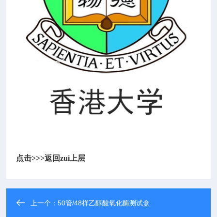
点击>>>
返回zui上层
上一个：
50管/48样乙醇酸氧化酶测试盒