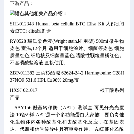
下游产品：
其他相关产品介绍：
SJH-012348
Human beta cellulin,BTC Elisa Kit
人β细胞
素(BTC) elisa试剂盒
RY0528
瑞氏染色液(Wright stain,即用型)
500ml
微生物
染色
室温,12个月
适用于细胞涂片、细菌等染色
细胞
质呈红色,细胞核及细菌呈蓝色,嗜酸性颗粒呈橘红色。
不含磷酸盐溶液,直接使用。
ZBP-011382
三尖杉酯碱
62624-24-2
Harringtonine
C28H
37NO9
531.6
HPLC≥98% 20mg/支
HXSJ-021017
核苷酸系列
产品
JSAY156
酰基转移酶（AAT）测试盒
可见分光光度
法
10管/9样
AAT是一个多功能蛋白大家族，要负责催
化生物体内各种酰基化和去酰基化反应，在基因表
达、代谢和信号传导中具有重要作用。
AAT催化乙酰