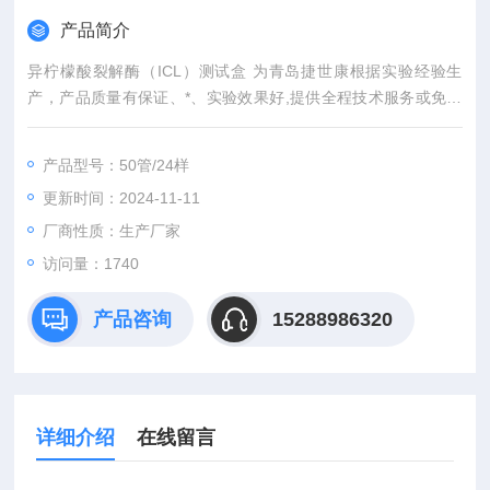
产品简介
异柠檬酸裂解酶（ICL）测试盒 为青岛捷世康根据实验经验生
产，产品质量有保证、*、实验效果好,提供全程技术服务或免费
代测服务（山东省内可上门取样）产品具有灵敏度高，快速,准
确,操作简单,易于保存等优点。咨询订购。
产品型号：50管/24样
更新时间：2024-11-11
厂商性质：生产厂家
访问量：1740
产品咨询
15288986320
详细介绍
在线留言