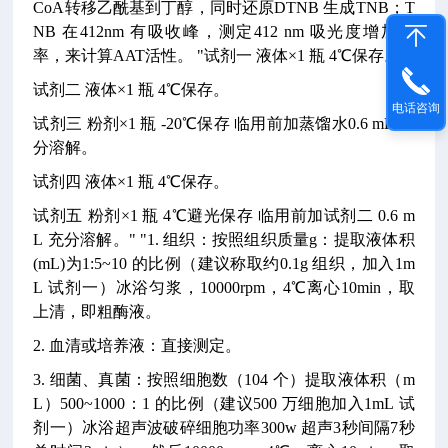
CoA转移乙酰基到丁醇，同时还原DTNB 生成TNB；T
NB 在412nm 有吸收峰，测定412 nm 吸光度增加速
率，来计算AAT活性。
"试剂一 液体×1 瓶 4℃保存。
试剂二 液体×1 瓶 4℃保存。
电话咨询
试剂三 粉剂×1 瓶 -20℃保存 临用前加蒸馏水0.6 mL 充
分溶解。
试剂四 液体×1 瓶 4℃保存。
试剂五 粉剂×1 瓶 4℃避光保存 临用前加试剂二 0.6 m
L 充分溶解。"
"1. 组织：按照组织质量g：提取液体积
(mL)为1:5~10 的比例（建议称取约0.1g 组织，加入1m
L 试剂一）冰浴匀浆，10000rpm，4℃离心10min，取
上清，即粗酶液。
2. 血清或培养液：直接测定。
3. 细菌、真菌：按照细胞数（104 个）提取液体积（m
L）500~1000：1 的比例（建议500 万细胞加入1mL 试
剂一）冰浴超声波破碎细胞功率300w 超声3秒间隔7秒