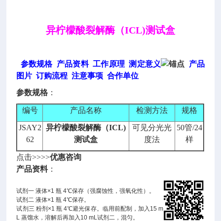
异柠檬酸裂解酶（ICL)测试盒
参数规格
产品资料
工作原理
测定意义
产品
图片
订购流程
注意事项
合作单位
参数规格
：
编号
产品名称
检测方法
规格
JSAY2
异柠檬酸裂解酶（ICL)
可见分光光
50管/24
62
测试盒
度法
样
点击>>>>
优惠咨询
产品资料
：
试剂一 液体×1 瓶 4℃保存（强腐蚀性，强氧化性）。
试剂二 液体×1 瓶 4℃保存。
试剂三 粉剂×1 瓶 4℃避光保存。临用前配制，加入15 m
L 蒸馏水，溶解后再加入10 mL试剂二，混匀。