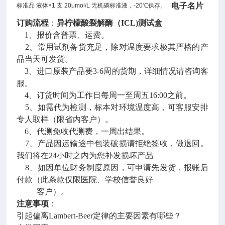
电子名片
标准品 液体×1 支 20μmol/L 无机磷标准液，-20℃保存。
订购流程
：
异柠檬酸裂解酶（ICL)测试盒
1、报价含普票、运费。
2、常用试剂备货充足，除对温度要求极其严格的产
品当天可发货。
3、进口原装产品要3-6周的货期，详细情况请咨询客
服。
4、订货时间为工作日每周一至周五16:00之前。
5、如需代为检测，标本对环境温度高，可客服安排
专人取样（限省内客户）。
6、代测免收代测费，一周出结果。
7、产品因运输途中包装破损请拒绝签收，做退回。
我们将在24小时之内为您补发损坏产品
8、如因单位财务制度原因，可申请先发货，报账后
付款（此条款仅限医院、学校信誉良好
客户）。
注意事项
：
引起偏离Lambert-Beer定律的主要因素有哪些？