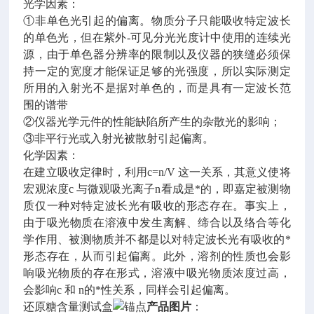
光学因素：
①非单色光引起的偏离。物质分子只能吸收特定波长
的单色光，但在紫外-可见分光光度计中使用的连续光
源，由于单色器分辨率的限制以及仪器的狭缝必须保
持一定的宽度才能保证足够的光强度，所以实际测定
所用的入射光不是据对单色的，而是具有一定波长范
围的谱带
②仪器光学元件的性能缺陷所产生的杂散光的影响；
③非平行光或入射光被散射引起偏离。
化学因素：
在建立吸收定律时，利用c=n/V 这一关系，其意义使将
宏观浓度c 与微观吸光离子n看成是*的，即嘉定被测物
质仅一种对特定波长光有吸收的形态存在。事实上，
由于吸光物质在溶液中发生离解、缔合以及络合等化
学作用、被测物质并不都是以对特定波长光有吸收的*
形态存在，从而引起偏离。此外，溶剂的性质也会影
响吸光物质的存在形式，溶液中吸光物质浓度过高，
会影响c 和 n的*性关系，同样会引起偏离。
还原糖含量测试盒
产品图片
：