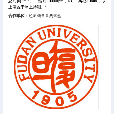
总时间3min），然后10000rpm，4℃，离心10min，取
上清置于冰上待测。"
合作单位
：还原糖含量测试盒