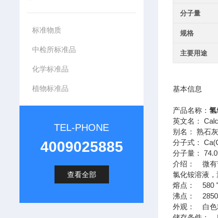
分子量
标准物质
规格
中检所标准品
主要用途
化学标准品
植物标准品
基本信息
产品名称：
氢
英文名： Calci
TEL-PHONE
别名： 熟石
分子式： Ca(
4009025885
分子量： 74.0
介绍： 微有
查看全部
氯化铵溶液，
熔点： 580 
沸点： 285
外观： 白色
储存条件： 