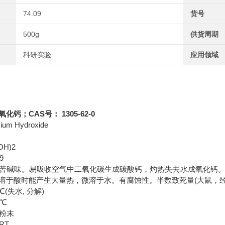
74.09
货号
500g
供货周期
科研实验
应用领域
氧化钙；CAS号： 1305-62-0
um Hydroxide
灰
OH)2
9
苦碱味。易吸收空气中二氧化碳生成碳酸钙，灼热失去水成氧化钙。在2
溶于酸时能产生大量热，微溶于水。有腐蚀性。半数致死量(大鼠，经口)7
℃(失水, 分解)
0℃
粉末
RT