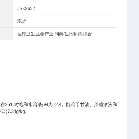
JSK9632
现货
医疗卫生,生物产业,制药/生物制药,综合
5℃时饱和水溶液pH为12.4。能溶于甘油、蔗糖溶液和
.34g/kg。