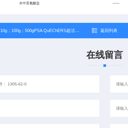
水中亚氯酸盐
——
：
10g；100g；500gPSA QuEChERS超洁净填料（40-63um）
返回列表
在线留言