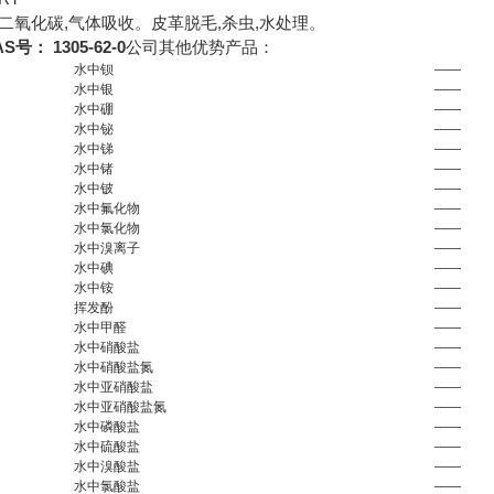
二氧化碳,气体吸收。皮革脱毛,杀虫,水处理。
号： 1305-62-0
公司其他优势产品：
水中钡
——
水中银
——
水中硼
——
水中铋
——
水中锑
——
水中锗
——
水中铍
——
水中氟化物
——
水中氯化物
——
水中溴离子
——
水中碘
——
水中铵
——
挥发酚
——
水中甲醛
——
水中硝酸盐
——
水中硝酸盐氮
——
水中亚硝酸盐
——
水中亚硝酸盐氮
——
水中磷酸盐
——
水中硫酸盐
——
水中溴酸盐
——
水中氯酸盐
——