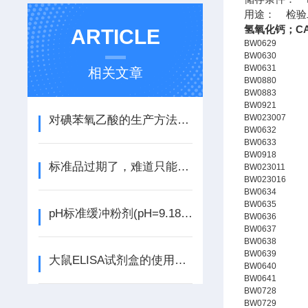
用途： 检验
氢氧化钙；CAS
ARTICLE
BW0629
BW0630
BW0631
相关文章
BW0880
BW0883
BW0921
BW023007
对碘苯氧乙酸的生产方法和应用
BW0632
BW0633
BW0918
标准品过期了，难道只能扔掉吗
BW023011
BW023016
BW0634
BW0635
pH标准缓冲粉剂(pH=9.18)说明书
BW0636
BW0637
BW0638
BW0639
大鼠ELISA试剂盒的使用注意事项
BW0640
BW0641
BW0728
BW0729