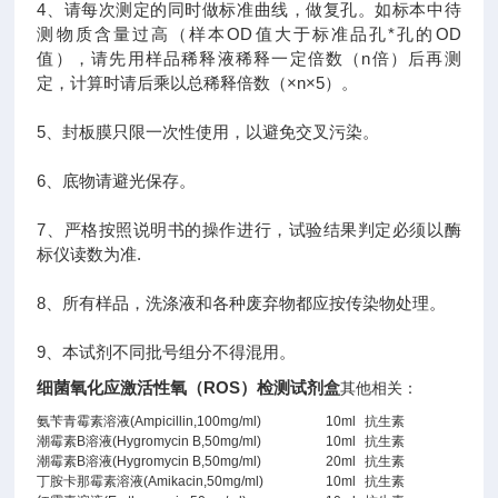
4、请每次测定的同时做标准曲线，做复孔。如标本中待
测物质含量过高（样本OD值大于标准品孔*孔的OD
值），请先用样品稀释液稀释一定倍数（n倍）后再测
定，计算时请后乘以总稀释倍数（×n×5）。
5、封板膜只限一次性使用，以避免交叉污染。
6、底物请避光保存。
7、严格按照说明书的操作进行，试验结果判定必须以酶
标仪读数为准.
8、所有样品，洗涤液和各种废弃物都应按传染物处理。
9、本试剂不同批号组分不得混用。
细菌氧化应激活性氧（ROS）检测试剂盒
其他相关：
氨苄青霉素溶液(Ampicillin,100mg/ml)
10ml
抗生素
潮霉素B溶液(Hygromycin B,50mg/ml)
10ml
抗生素
潮霉素B溶液(Hygromycin B,50mg/ml)
20ml
抗生素
丁胺卡那霉素溶液(Amikacin,50mg/ml)
10ml
抗生素