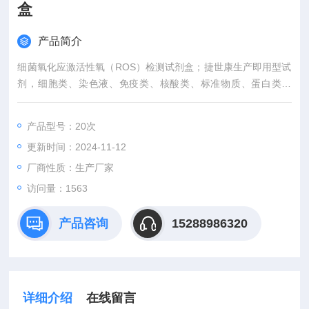
盒
产品简介
细菌氧化应激活性氧（ROS）检测试剂盒；捷世康生产即用型试
剂，细胞类、染色液、免疫类、核酸类、标准物质、蛋白类。
如：G418溶液等、Schiff试剂、吉姆萨染色液等、通用封片剂
等、DNA Loading Buffer、TAE、TBE等、BSA、PH校正缓冲液
产品型号：20次
等、SDS-PAGE蛋白加用缓冲液等产品需求量大，也可定制大包
更新时间：2024-11-12
装。
厂商性质：生产厂家
访问量：1563
产品咨询
15288986320
详细介绍
在线留言