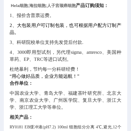
产品订购须知：
Hela细胞;海拉细胞;人子宫颈癌细胞
1、报价含普票运费。
2、
大包装用户可订制包装，也可根据用户配方订制产
品。
3、
科研院校单位支持先发货后付款
.
4、
3000
即用型试剂，另代理
sigma、amresco、美国种
草药、EP、TRC等进口试剂。
杜绝暴利，节约每一分科研经费！
“用心做好品质，企业方能远航！”
合作单位：
中国农业大学、青岛大学、福建茶叶研究所、北京大
学、南京农业大学、广州医学院、复旦大学、浙江大
学、浙江理工大学等单位。
相关产品：
RY0181
EB缓冲液(pH7.2)
100ml
细胞组分分离
4℃,避光,12个