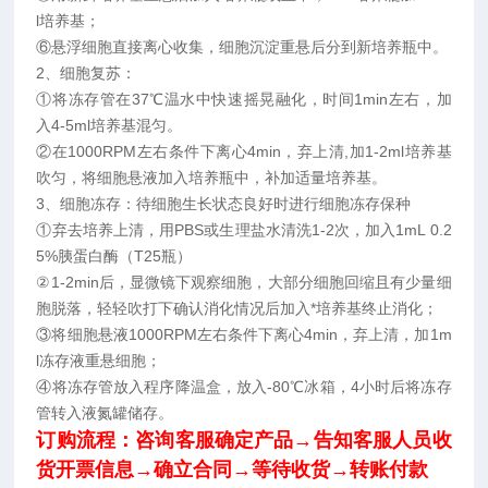
l培养基；
⑥悬浮细胞直接离心收集，细胞沉淀重悬后分到新培养瓶中。
2、细胞复苏：
①将冻存管在37℃温水中快速摇晃融化，时间1min左右，加
入4-5ml培养基混匀。
②在1000RPM左右条件下离心4min，弃上清,加1-2ml培养基
吹匀，将细胞悬液加入培养瓶中，补加适量培养基。
3、细胞冻存：待细胞生长状态良好时进行细胞冻存保种
①弃去培养上清，用PBS或生理盐水清洗1-2次，加入1mL 0.2
5%胰蛋白酶（T25瓶）
②1-2min后，显微镜下观察细胞，大部分细胞回缩且有少量细
胞脱落，轻轻吹打下确认消化情况后加入*培养基终止消化；
③将细胞悬液1000RPM左右条件下离心4min，弃上清，加1m
l冻存液重悬细胞；
④将冻存管放入程序降温盒，放入-80℃冰箱，4小时后将冻存
管转入液氮罐储存。
订购流程：咨询客服确定产品→告知客服人员收
货开票信息→确立合同→等待收货
→转账付款