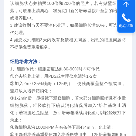
认细胞状态并拍照100倍和200倍的照片，若有贴壁细胞脱
落，可收集上清离心，将沉淀用新的培养基接种至新的培养瓶
或培养皿中。
3.建议收到当天不要消化处理，如果细胞长满90%，可选择传
电话咨询
代处理。
4.如您收到细胞3天内没有反馈相关问题，出现的细胞问题将
不提供免费重发服务。
细胞培养方法：
1、细胞传代：细胞密度达到80-90%时即可传代
①弃去培养上清，用PBS或生理盐水清洗1-2次；
②加入2ml0.25%胰酶（T25瓶），使胰酶覆盖整个瓶或皿，
盖好放入培养箱消化；
③1-2min后，显微镜下观察细胞，若大部分细胞回缩且有少量
细胞脱落，轻轻吹打下确认消化情况后加入*培养基终止消
化；若细胞还是贴壁，放回培养箱继续消化至可以轻轻吹打下
为止；
④将细胞悬液1000RPM左右条件下离心4min，弃上清；
⑤用新鲜培养基重悬后加入培养瓶或皿中，T25培养瓶加6-8m