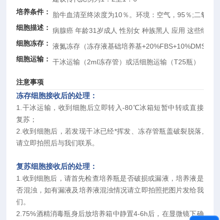
培养条件：
胎牛血清至终浓度为10％。环境：空气，95％;二氧化碳
细胞描述：
病腺癌 年龄31岁成人 性别女 种族黑人 应用 这些
细胞冻存：
液氮冻存（冻存液基础培养基+20%FBS+10%DMSO）
细胞运输：
干冰运输（2ml冻存管）或活细胞运输（T25瓶）
注意事项
冻存细胞接收后的处理：
1.干冰运输，收到细胞后立即转入-80℃冰箱短暂中转或直接
复苏；
2.收到细胞后，若发现干冰已经*挥发、冻存管瓶盖破裂脱落,
请立即拍照后与我们联系。
复苏细胞接收后的处理：
1.收到细胞后，请首先检查培养瓶是否破损或漏液，培养液是
否混浊，如有漏液及培养液混浊情况请立即拍照把图片发给我
们。
2.75%酒精消毒瓶身后放培养箱中静置4-6h后，在显微镜下确