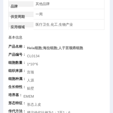
其他品牌
品牌
一周
供货周期
医疗卫生,化工,生物产业
应用领域
基本信息
产品名称：
Hela细胞;海拉细胞;人子宫颈癌细胞
产品编号：
CL0134
细胞数量：
1*10^6
组织来源：
宫颈
细胞种属：
人源
生长特性：
贴壁
培养基：
EMEM
形态特征：
形态上皮
传代方法：
建议传代比例为1：2至1：6