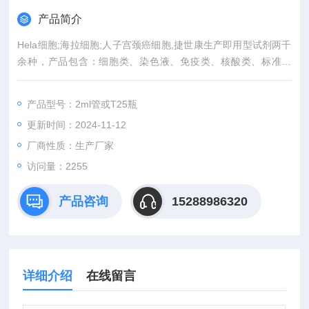
产品简介
Hela细胞;海拉细胞;人子宫颈癌细胞,捷世康生产即用型试剂两千
余种，产品包含：细胞类、染色液、免疫类、核酸类、标准物
质、蛋白类。如：G418溶液等、Schiff试剂、吉姆萨染色液等、
通用封片剂等。可根据配方生产定制。
产品型号：2ml管或T25瓶
更新时间：2024-11-12
厂商性质：生产厂家
访问量：2255
产品咨询
15288986320
详细介绍
在线留言