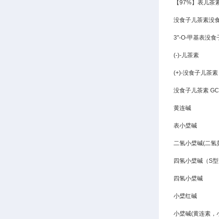
【97%】表儿茶
没食子儿茶素没食
3"-O-甲基表
(-)-儿茶素
(+)-没食子儿茶素
没食子儿茶素 G
黄连碱
表小檗碱
二氢小檗碱(二氢
四氢小檗碱（S型
四氢小檗碱
小檗红碱
小檗碱(黄连素，