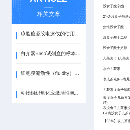
没食子酸辛酯
相关文章
2”-O-没食子酰
焦性没食子酸
琼脂糖凝胶电泳仪的使用步骤
没食子酸十二酯
没食子酸十八酯
白介素Elisa试剂盒的标本、收集和贮运
儿茶素((+)儿
水合儿茶素
细胞膜流动性（fluidity）PDA荧光检测试剂盒产品说明书
表儿茶素((-)-表
儿茶素没食子酸酯
动物组织氧化应激活性氧鲁米诺化学发光法定量检测试剂盒说明书
表没食子儿茶素(E
精)
表没食子儿茶素没
G) 表没食子儿
【98%】表儿茶