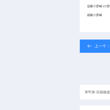
盐酸小檗碱 (小
硫酸小檗碱
上一个