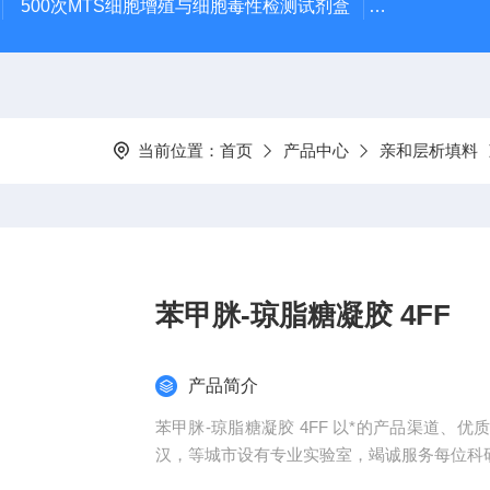
500次MTS细胞增殖与细胞毒性检测试剂盒
48t/96t国
当前位置：
首页
产品中心
亲和层析填料
苯甲脒-琼脂糖凝胶 4FF
产品简介
苯甲脒-琼脂糖凝胶 4FF 以*的产品渠道
汉，等城市设有专业实验室，竭诚服务每位科