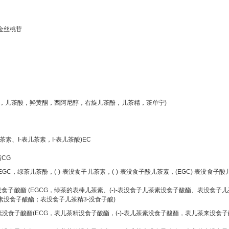
基金丝桃苷
茶素，儿茶酸，羟黄酮，西阿尼醇，右旋儿茶酚，儿茶精，茶单宁)
儿茶素、Ι-表儿茶素，Ι-表儿茶酸)EC
CG
GC，绿茶儿茶酚，(-)-表没食子儿茶素，(-)-表没食子酸儿茶素，(EGC) 表没食子
食子酸酯 (EGCG，绿茶的表棒儿茶素、(-)-表没食子儿茶素没食子酸酯、表没食子儿
茶素没食子酸酯；表没食子儿茶精3-没食子酸)
素没食子酸酯(ECG，表儿茶精没食子酸酯，(-)-表儿茶素没食子酸酯，表儿茶来没