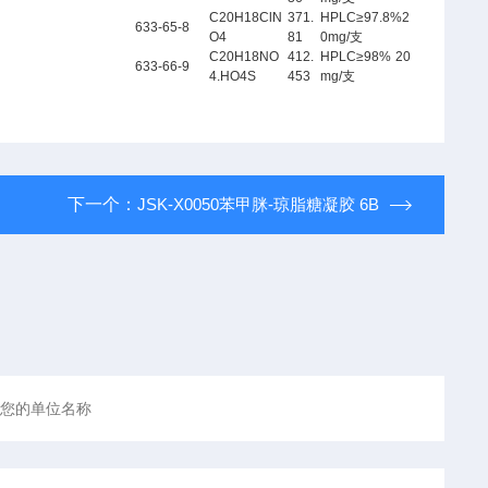
C20H18ClN
371.
HPLC≥97.8%2
633-65-8
O4
81
0mg/支
C20H18NO
412.
HPLC≥98% 20
633-66-9
4.HO4S
453
mg/支
下一个：
JSK-X0050苯甲脒-琼脂糖凝胶 6B