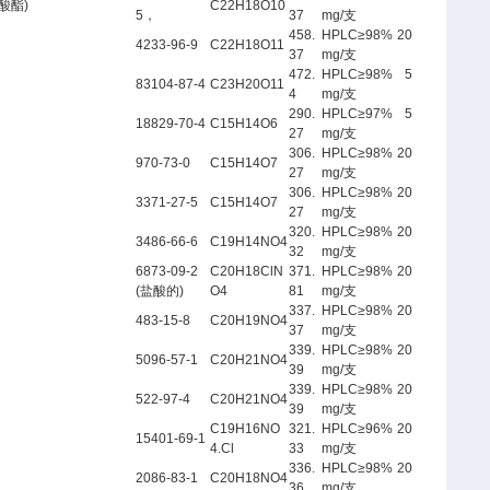
食子酸酯)
C22H18O10
5，
37
mg/支
458.
HPLC≥98% 20
4233-96-9
C22H18O11
37
mg/支
472.
HPLC≥98% 5
83104-87-4
C23H20O11
4
mg/支
290.
HPLC≥97% 5
18829-70-4
C15H14O6
27
mg/支
306.
HPLC≥98% 20
970-73-0
C15H14O7
27
mg/支
306.
HPLC≥98% 20
3371-27-5
C15H14O7
27
mg/支
320.
HPLC≥98% 20
3486-66-6
C19H14NO4
32
mg/支
6873-09-2
C20H18ClN
371.
HPLC≥98% 20
(盐酸的)
O4
81
mg/支
337.
HPLC≥98% 20
483-15-8
C20H19NO4
37
mg/支
339.
HPLC≥98% 20
5096-57-1
C20H21NO4
39
mg/支
339.
HPLC≥98% 20
522-97-4
C20H21NO4
39
mg/支
C19H16NO
321.
HPLC≥96% 20
15401-69-1
4.Cl
33
mg/支
336.
HPLC≥98% 20
2086-83-1
C20H18NO4
36
mg/支