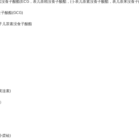
素没食子酸酯(ECG，表儿茶精没食子酸酯，(-)-表儿茶素没食子酸酯，表儿茶来没
子酸酯(GCG)
没食子儿茶素没食子酸酯
C
黄连素)
）
小檗硷)