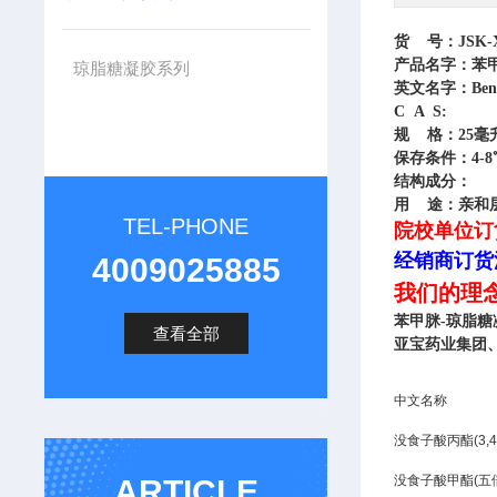
货 号：JSK-X
产品名字：
苯甲
琼脂糖凝胶系列
英文名字：Benzam
C A S:
规 格：25毫升
保存条件：4-8
结构成分：
用 途：亲和
TEL-PHONE
院校单位订
经销商订货
4009025885
我们的理
苯甲脒-琼脂糖凝
查看全部
亚宝药业集团
中文名称
没食子酸丙酯(3
没食子酸甲酯(五
ARTICLE