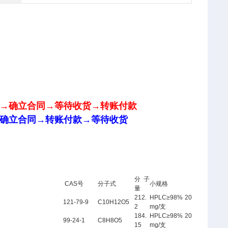
→确立合同→等待收货
→转账付款
确立合同→
转账付款→
等待收货
分子
CAS号
分子式
小规格
量
212.
HPLC≥98% 20
121-79-9
C10H12O5
2
mg/支
184.
HPLC≥98% 20
99-24-1
C8H8O5
15
mg/支