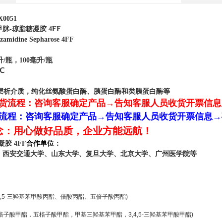
0051
脒-琼脂糖凝胶 4FF
idine Sepharose 4FF
/瓶，100毫升/瓶
℃
层析介质，纯化丝氨酸蛋白酶、胰蛋白酶和类胰蛋白酶等
货流程：
咨询客服确定产品→告知客服人员收货开票信息
流程：
咨询客服确定产品→告知客服人员收货开票信息→
念：用心做好品质，企业方能远航！
胶 4FF
合作单位
：
、西安交通大学、山东大学、复旦大学、北京大学、广州医学院等
,4,5-三羟基苯甲酸丙酯、倍酸丙酯、五倍子酸丙酯)
倍子酸甲酯，五棓子酸甲酯，甲基三羟基苯甲酯，3,4,5-三羟基苯甲酸甲酯)