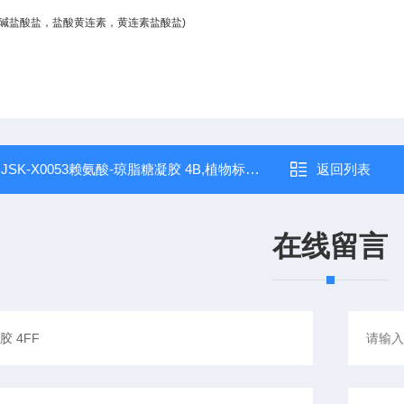
檗碱盐酸盐，盐酸黄连素，黄连素盐酸盐)
：
JSK-X0053赖氨酸-琼脂糖凝胶 4B,植物标准品,溶液
返回列表
在线留言