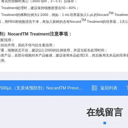
，将试剂管瞬时离心（
3000 rpm
，
3
～
5 s
）后保存；
M
Treatment
处理时，建议保持细胞密度在
50
～
60%
；
M
TM
Treatment
的稀释比例为
1:1000
，例如：
1 mL
培养基加入
1 μL
的
Nocard
Treatme
TM
基，用
PBS
将细胞清洗干净，再加入新鲜的含有
Nocard
Treatment
的培养基，
1
天
1
ocardTM Treatment
注意事项：
现配现用；
有拮抗作用，因此不得与抗生素混用；
严重，细胞状态不佳，建议以
1:2000
的比例使用，并适当延长处理时间；
白类产品，若部分细胞对本产品敏感，建议使用本品处理
2
天，然后换用无本品的培养
使用。
：
500μL（支原体预防剂）NocardTM Prevention
返回列表
在线留言