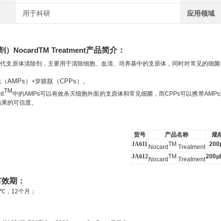
用于科研
应用领域
ocardTM Treatment
产品简介：
三代支原体清除剂，主要用于
清除细胞、血清、培养基中的支原体
，同时对常见的细菌
肽（
AMPs
）
+
穿膜
肽（
CPPs
）
。
TM
rd
中的
AMPs
可以有效杀灭细胞外面的支原体和常见细菌，而
CPPs
可以携带
AMPs
结果的可信度。
货号
产品名称
规
JA611
TM
200
Nocard
Treatment
JA61
2
TM
200μ
Nocard
Treatment
有效期：
℃
，
12
个月；