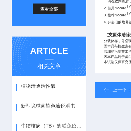
1.
请在收到货后
T
2.
使用
Nocard
查看全部
T
3.
推荐
Nocard
4.
弃去旧的培养
（支原体清除剂）N
分装储存，务必
因本品与抗生素
ARTICLE
若细胞污染非常
因本产品属于蛋
本试剂仅供研究
相关文章
植物清除活性氧
上一个
新型隐球菌染色液说明书
牛结核病（TB）酶联免疫分析（ELISA） 试剂盒使用说明书