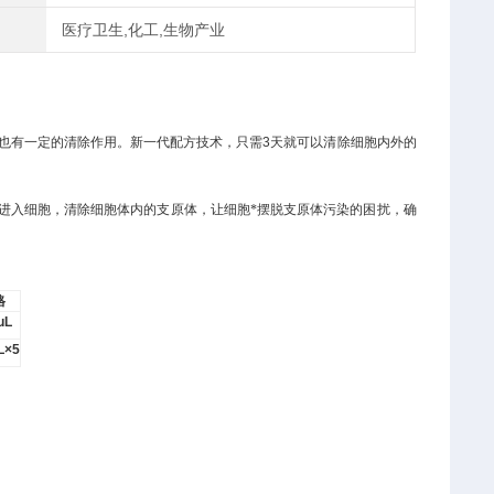
医疗卫生,化工,生物产业
也有一定的清除作用。新一代配方技术，只需
3
天就可以清除细胞内外的
进入细胞，清除细胞体内的支原体，让细胞*摆脱支原体污染的困扰，确
格
μL
L×5