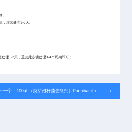
nt
；
次，连续处理
3-6
天。
基处理
1-2
天，重复此步骤处理
3-4
个周期即可；
下一个：
100μL（类芽孢杆菌去除剂）PaenibacillusTM Rid