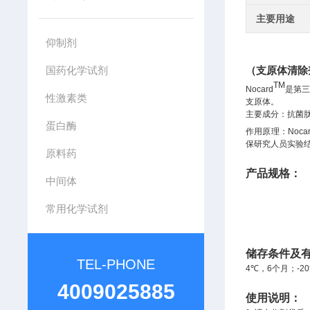
主要用途
仰制剂
国药化学试剂
（支原体清除剂）N
TM
Nocard
是第
性激素类
支原体。
主要成分：抗菌
蛋白酶
作用原理：
Noca
保研究人员实验
原料药
产品规格：
中间体
常用化学试剂
储存条件及
TEL-PHONE
4
℃
，
6
个月；
-20
4009025885
使用说明：