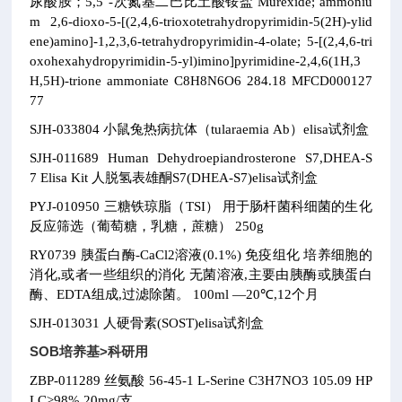
尿酸胺；5,5ˊ-次氮基二巴比土酸铵盐
Murexide; ammoniu
m 2,6-dioxo-5-[(2,4,6-trioxotetrahydropyrimidin-5(2H)-ylid
ene)amino]-1,2,3,6-tetrahydropyrimidin-4-olate; 5-[(2,4,6-tri
oxohexahydropyrimidin-5-yl)imino]pyrimidine-2,4,6(1H,3
H,5H)-trione ammoniate
C8H8N6O6
284.18
MFCD000127
77
SJH-033804
小鼠兔热病抗体（tularaemia Ab）elisa试剂盒
SJH-011689
Human Dehydroepiandrosterone S7,DHEA-S
7 Elisa Kit
人脱氢表雄酮S7(DHEA-S7)elisa试剂盒
PYJ-010950
三糖铁琼脂（TSI）
用于肠杆菌科细菌的生化
反应筛选（葡萄糖，乳糖，蔗糖）
250g
RY0739
胰蛋白酶-CaCl2溶液(0.1%)
免疫组化
培养细胞的
消化,或者一些组织的消化
无菌溶液,主要由胰酶或胰蛋白
酶、EDTA组成,过滤除菌。
100ml
—20℃,12个月
SJH-013031
人硬骨素(SOST)elisa试剂盒
SOB培养基>科研用
ZBP-011289
丝氨酸
56-45-1
L-Serine
C3H7NO3
105.09
HP
LC≥98% 20mg/支