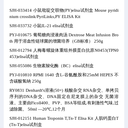
SJH-033414
小鼠吡啶交联物(PY)elisa试剂盒
Mouse pyridi
nium crosslink/PyriLinks,PY ELISA Kit
SJH-033732
小鼠IL-21 elisa试剂盒
PYJ-010675
葡萄糖肉浸液肉汤
Dextrose Meat Infusion Bro
th
用于溶血性链球菌的增菌培养（GB标准）
250g
SJH-012794
人梅毒螺旋体重组外膜蛋白抗原N0453(TPN0
453)elisa试剂盒
SJH-055086
生物素羧化酶（BC）elisa试剂盒
PYJ-010810
RPMI 1640
含L-谷氨酰胺和25mM HEPES 不
含碳酸氢钠
250g
RY0831
Denhardt's溶液(50×)
核酸杂交
RNA杂交、单拷贝
序列的DNA杂交、DNA固定在尼龙膜上的杂交
无菌溶
液。主要由Ficoll400、PVP、BSA等组成,有刺激性气味,过
滤除菌。
50ml
—20℃,12个月
SJH-012151
Human Troponin T,Tn-T Elisa Kit
人肌钙蛋白T
(Tn-T)elisa试剂盒