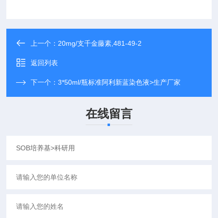
上一个：
20mg/支千金藤素,481-49-2
返回列表
下一个：
3*50ml/瓶标准阿利新蓝染色液>生产厂家
在线留言