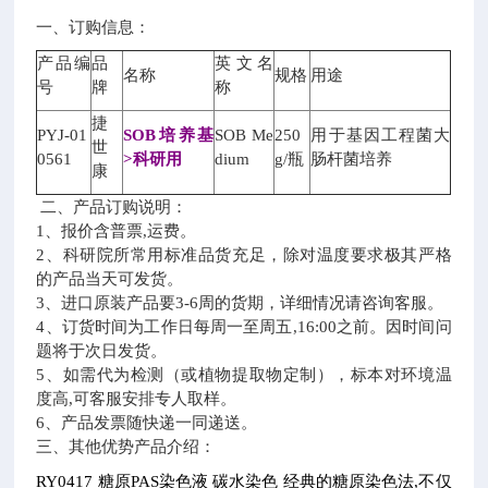
一、订购信息：
产品编
品
英文名
名称
规格
用途
号
牌
称
捷
PYJ-01
SOB培养基
SOB Me
250
用于基因工程菌大
世
0561
>科研用
dium
g/瓶
肠杆菌培养
康
二、产品订购说明：
1、报价含普票,运费。
2、科研院所常用标准品货充足，除对温度要求极其严格
的产品当天可发货。
3、进口原装产品要3-6周的货期，详细情况请咨询客服。
4、订货时间为工作日每周一至周五,16:00之前。因时间问
题将于次日发货。
5、如需代为检测（或植物提取物定制），标本对环境温
度高,可客服安排专人取样。
6、产品发票随快递一同递送。
三、其他优势产品介绍：
RY0417
糖原PAS染色液
碳水染色
经典的糖原染色法,不仅