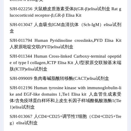
SJH-022256
大鼠糖皮质激素受体β(GR-β)elisa试剂盒
Rat g
lucocorticoid receptor-β,GR-β Elisa Kit
SJH-013047
人血吸虫IGM血清抗体（Sch-IgM）elisa试剂
盒
SJH-011794
Human Pyridinoline crosslinks,PYD Elisa Kit
人胶原吡啶交联(PYD)elisa试剂盒
SJH-011344
Human Cross-linked Carboxy-terminal opeptid
e of type Ⅰ collagen,ⅠCTP Elisa Kit
人Ⅰ型胶原交联羧基末端
肽(ⅠCTP)elisa试剂盒
SJH-099009
鱼肉毒碱脂酰转移酶(CACT)elisa试剂盒
SJH-012196
Human tyrosine kinase with immunoglobulin-li
ke and EGF-like domains 1,Tie1 Elisa kit
人血管生成素受
体/含免疫球蛋白样环和上皮生长因子样域酪氨酸激酶1(Tie
1)elisa试剂盒
SJH-013067
人CD4+CD25+调节性T细胞（CD4+CD25+Tre
g）elisa试剂盒