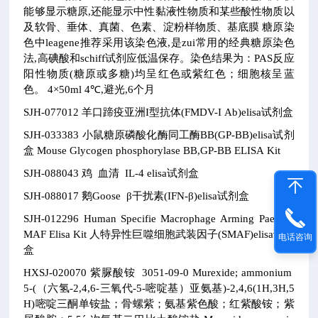
能够显示糖原,还能显示中性黏液性物质和某些酸性物质以
及软骨、垂体、真菌、色素、淀粉样物质、基底膜
糖原染
色中leagene推荐采用该染色液,是zui常用的经典糖原染色
法,高碘酸和schiff试剂应低温保存。染色结果为：PAS反应
阳性物质(糖原或多糖)均呈红色或紫红色；细胞核呈蓝
色。
4×50ml
4℃,避光,6个月
SJH-077012
羊口蹄疫亚洲I型抗体(FMDV-I Ab)elisa试剂盒
SJH-033383
小鼠糖原磷酸化酶同工酶BB(GP-BB)elisa试剂
盒
Mouse Glycogen phosphorylase BB,GP-BB ELISA Kit
SJH-088043
鸡 血清 IL-4 elisa试剂盒
SJH-088017
鹅Goose β干扰素(IFN-β)elisa试剂盒
SJH-012296
Human Specifie Macrophage Arming Paetot,S
MAF Elisa Kit
人特异性巨噬细胞武装因子(SMAF)elisa试剂
电话咨询
盒
HXSJ-020070
紫脲酸铵
3051-09-0
Murexide; ammonium
5-(（六氢-2,4,6-三氧代-5-嘧啶基）亚氨基)-2,4,6(1H,3H,5
H)嘧啶三酮单铵盐；骨螺紫；氨基紫色酸；红紫酸铵；紫