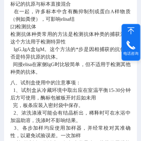
标记的抗原与标本直接混合
在一起，许多标本中含有酶抑制剂或蛋白A样物质
（例如粪便），可影响elisa结
[2]检测抗体
检测抗体种类常用的方法是检测抗体种类的捕获法，
这个方法用于检测特异性
IgG,IgA盒IgM。这个方法的*步是因相捕获的抗体是
电话咨询
否是特异抗原的抗体。
间接elisa在家侧IgG时比较简单，但不适用于检测其他
种类的抗体。
八、试剂盒使用中的注意事项：
1、试剂盒从冷藏环境中取出应在室温平衡15-30分钟
后方可使用，酶标包被板开封后如未用
完，板条应装入密封袋中保存。
2、浓洗涤液可能会有结晶析出，稀释时可在水浴中
加温助溶，洗涤时不影响结果。
3、各步加样均应使用加样器，并经常校对其准确
性，以避免试验误差。一次加样