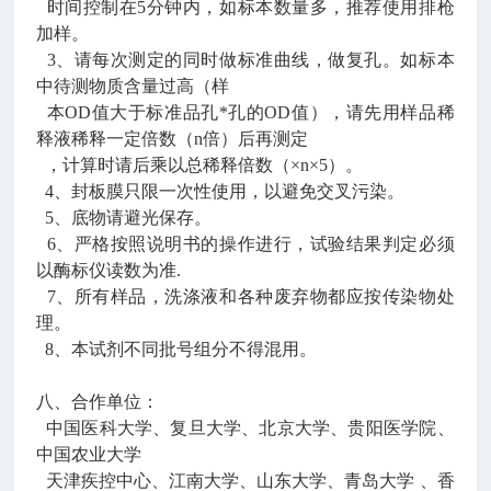
时间控制在5分钟内，如标本数量多，推荐使用排枪
加样。
3、请每次测定的同时做标准曲线，做复孔。如标本
中待测物质含量过高（样
本OD值大于标准品孔*孔的OD值），请先用样品稀
释液稀释一定倍数（n倍）后再测定
，计算时请后乘以总稀释倍数（×n×5）。
4、封板膜只限一次性使用，以避免交叉污染。
5、底物请避光保存。
6、严格按照说明书的操作进行，试验结果判定必须
以酶标仪读数为准.
7、所有样品，洗涤液和各种废弃物都应按传染物处
理。
8、本试剂不同批号组分不得混用。
八、合作单位：
中国医科大学、复旦大学、北京大学、贵阳医学院、
中国农业大学
天津疾控中心、江南大学、山东大学、青岛大学 、香