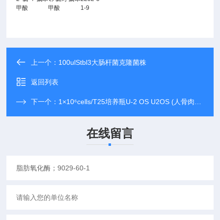
甲酸
甲酸
1-9
上一个：
100ulStbl3大肠杆菌克隆菌株
返回列表
下一个：
1×10⁶cells/T25培养瓶U-2 OS U2OS (人骨肉瘤细胞) (STR鉴定正确)
在线留言