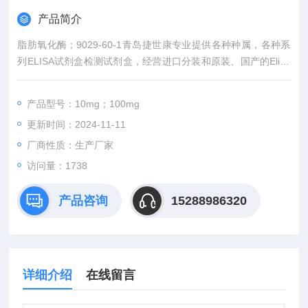
产品简介
脂肪氧化酶；9029-60-1青岛捷世康专业提供各种种属，各种系
列ELISA试剂盒检测试剂盒，经营进口分装和原装、国产的Elisa
试剂盒，*，技术严格，无效果退款退货。购买均有积分相赠（同
一单位可累计）可兑换手机、笔记本电脑等礼品，咨询及订购。
产品型号：10mg；100mg
更新时间：2024-11-11
厂商性质：生产厂家
访问量：1738
产品咨询
15288986320
详细介绍
在线留言