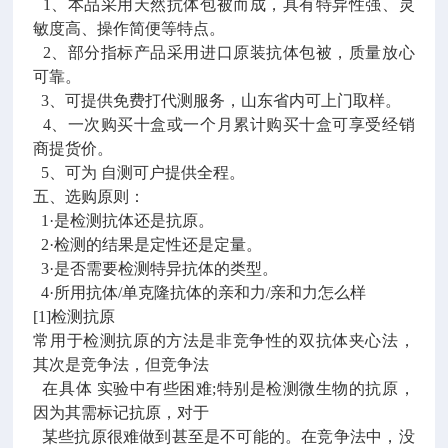
1、本品采用天然抗体包被而成，具有特异性强、灵
敏度高、操作简便等特点。
2、部分指标产品采用进口原装抗体包被，质量放心
可靠。
3、可提供免费打代测服务，山东省内可上门取样。
4、一次购买十盒或一个月累计购买十盒可享受经销
商提货价。
5、可为 自测可户提供全程。
五、选购原则：
1·是检测抗体还是抗原。
2·检测的结果是定性还是定量。
3·是否需要检测特异抗体的类型。
4·所用抗体/单克隆抗体的亲和力/亲和力怎么样
[1]检测抗原
常用于检测抗原的方法是非竞争性的双抗体夹心法，
其次是竞争法，但竞争法
在具体 实验中有些困难;特别是检测微生物的抗原，
因为其需标记抗原，对于
某些抗原很难做到甚至是不可能的。在竞争法中，没