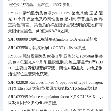
橙色针状结晶。无熔点，250℃炭化。
RY0609
磷钨酸负染色液(5%)
100ml
染色其他
室温,避
光,12个月
负染色又称阴性染色,是相对于普通染色(称
正染色)而言。
染色后的样品图像呈现透明的亮光,而背
景图像呈黑色。pH值为6.8-7.0之间。
SJH-088009
鸡丙二酰辅酶A(malony CoA)elisa试剂盒
SJH-033550
小鼠皮质酮（CORT）elisa试剂盒
RY0359
乳酸脱氢酶染色液(H型,四唑盐法)
2×50ml
酶类
染色
4℃,避光,6个月
乳酸脱氢酶染色,主要显示H型(LD
H1)
主要由四氮唑蓝孵育液、阴性对照组成。染色后酶
活性部位呈蓝紫色沉淀。
SJH-022929
Rat cross linked N-opeptide of type Ⅰ collagen,
NTX Elisa Kit
大鼠Ⅰ型胶原N末端肽(NTX)elisa试剂盒
SJH-033395
Mouse coagulation factor Ⅹ,FⅩ ELISA Kit
小
鼠凝血因子Ⅹ(FⅩ)elisa试剂盒