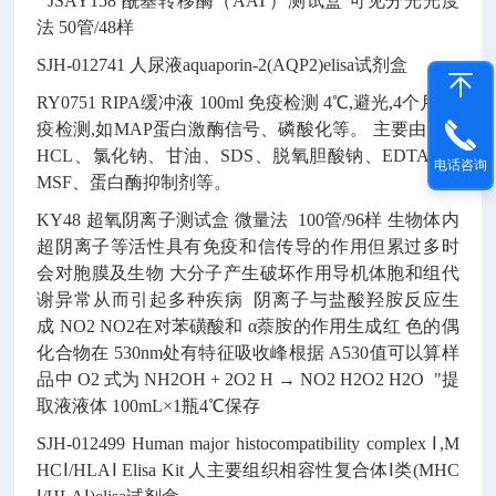
JSAY158
酰基转移酶（AAT）测试盒
可见分光光度
法
50管/48样
SJH-012741
人尿液aquaporin-2(AQP2)elisa试剂盒
RY0751
RIPA缓冲液
100ml
免疫检测
4℃,避光,4个月
免
疫检测,如MAP蛋白激酶信号、磷酸化等。
主要由Tris-
HCL、氯化钠、甘油、SDS、脱氧胆酸钠、EDTA、P
电话咨询
MSF、蛋白酶抑制剂等。
KY48
超氧阴离子测试盒
微量法
100管/96样
生物体内
超阴离子等活性具有免疫和信传导的作用但累过多时
会对胞膜及生物 大分子产生破坏作用导机体胞和组代
谢异常从而引起多种疾病
阴离子与盐酸羟胺反应生
成 NO2 NO2在对苯磺酸和 α萘胺的作用生成红 色的偶
化合物在 530nm处有特征吸收峰根据 A530值可以算样
品中 O2 式为 NH2OH + 2O2 H → NO2 H2O2 H2O
"提
取液液体 100mL×1瓶4℃保存
SJH-012499
Human major histocompatibility complex Ⅰ,M
HCⅠ/HLAⅠ Elisa Kit
人主要组织相容性复合体Ⅰ类(MHC