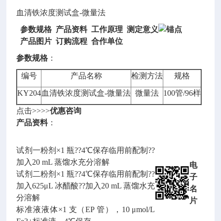
血清铁浓度测试盒-微量法
参数规格 产品资料 工作原理 测定意义
产品图片 订购流程
合作单位
参数规格
：
编号
产品名称
检测方法
规格
KY204
血清铁浓度测试盒-微量法
微量法
100管/96样
点击>>>>
优惠咨询
产品资料
：
试剂一粉剂×1 瓶??4℃保存临用前配制??
加入20 mL 蒸馏水充分溶解
电
试剂二粉剂×1 瓶??4℃保存临用前配制??
子
加入625μL 冰醋酸??加入20 mL 蒸馏水充
名
分溶解
片
标准液液体×1 支（EP 管），10 μmol/L