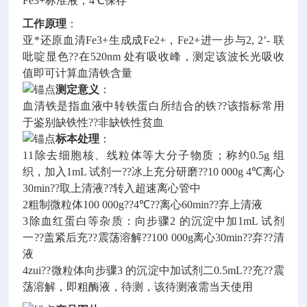
Fe3+标准液，4℃保存
工作原理
：
亚*还原血清Fe3+生成成Fe2+，Fe2+进一步与2, 2’- 联
吡啶显色??在520nm 处有吸收峰，测定该波长光吸收
值即可计算血清铁含量
测定意义
：
血清铁是指血液中转铁蛋白所结合的铁??该指标常用
于鉴别缺铁性??非缺铁性贫血
标本处理
：
11除去细胞核、线粒体等大分子物质；称约0.5g 组
织，加入1mL 试剂一??冰上充分研磨??10 000g 4℃离心
30min??取上清液??转入超速离心管中
2粗制微粒体100 000g??4℃??离心60min??弃上清液
3除血红蛋白等杂质：向步骤2 的沉淀中加1mL 试剂
一??盖紧后充??震荡溶解??100 000g离心30min??弃??清
液
4zui??微粒体向步骤3 的沉淀中加试剂二0.5mL??充??震
荡溶解，即粗酶液，待测，该待测液需当天使用