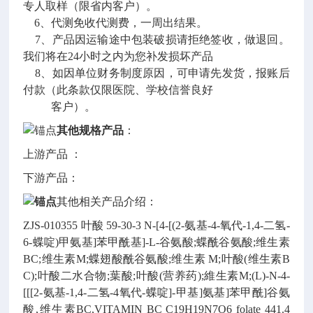
专人取样（限省内客户）。
6、代测免收代测费，一周出结果。
7、产品因运输途中包装破损请拒绝签收，做退回。
我们将在24小时之内为您补发损坏产品
8、如因单位财务制度原因，可申请先发货，报账后
付款（此条款仅限医院、学校信誉良好
客户）。
其他规格产品
：
上游产品 ：
下游产品：
其他相关产品介绍：
ZJS-010355
叶酸
59-30-3
N-[4-[(2-氨基-4-氧代-1,4-二氢-
6-蝶啶)甲氨基]苯甲酰基]-L-谷氨酸;蝶酰谷氨酸;维生素
BC;维生素M;蝶翅酸酰谷氨酸;维生素 M;叶酸(维生素B
C);叶酸二水合物;葉酸;叶酸(营养药);維生素M;(L)-N-4-
[[[2-氨基-1,4-二氢-4氧代-蝶啶]-甲基]氨基]苯甲酰]谷氨
酸,维生素BC,VITAMIN BC
C19H19N7O6
folate
441.4