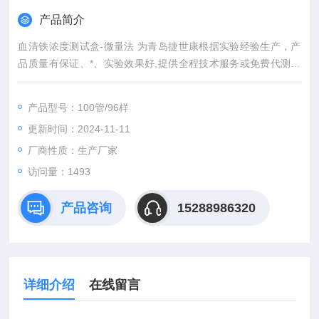
产品简介
血清铁浓度测试盒-微量法 为青岛捷世康根据实验经验生产，产
品质量有保证、*、实验效果好,提供全程技术服务或免费代测服
务（山东省内可上门取样）产品具有灵敏度高，快速,准确,操作
简单,易于保存等优点。咨询订购。
产品型号：100管/96样
更新时间：2024-11-11
厂商性质：生产厂家
访问量：1493
产品咨询
15288986320
详细介绍
在线留言