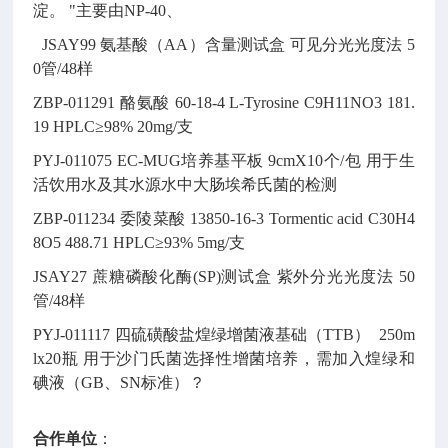
淀。
"主要由NP-40、
JSAY99
氨基酸（AA）含量测试盒
可见分光光度法
5
0管/48样
ZBP-011291
酪氨酸
60-18-4
L-Tyrosine
C9H11NO3
181.
19
HPLC≥98% 20mg/支
PYJ-011075
EC-MUG培养基平板
9cmX10个/包
用于生
活饮用水及其水源水中大肠埃希氏菌的检测
ZBP-011234
委陵菜酸
13850-16-3
Tormentic acid
C30H4
8O5
488.71
HPLC≥93% 5mg/支
JSAY27
蔗糖磷酸化酶(SP)测试盒
紫外分光光度法
50
管/48样
PYJ-011117
四硫磺酸盐煌绿增菌液基础（TTB）
250m
lx20瓶
用于沙门氏菌选择性增菌培养，需加入煌绿和
碘液（GB、SN标准）
?
合作单位
：