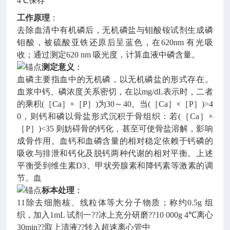
4℃保存
工作原理
：
去除血清中有机磷后，无机磷盐与钼酸铵试剂生成磷
钼酸，被硫酸亚铁还原后呈蓝色，在620nm 有光吸
收；通过测定620 nm 吸光度，计算血液中磷含量。
测定意义
：
血磷主要指血中的无机磷，以无机磷盐的形式存在。
血浆中钙、磷浓度关系密切，在以mg/dL表示时，二者
的乘积(［Ca］×［P］)为30～40。当(［Ca］×［P］)>4
0，则钙和磷以骨盐形式沉积于骨组织：若(［Ca］×
［P］)<35 则妨碍骨的钙化，甚至可使骨盐溶解，影响
成骨作用。血钙和血磷含量的相对稳定依赖于钙磷的
吸收与排泄和钙化及脱钙两种代谢的相对平衡。上述
平衡受到维生素D3、甲状旁腺素和降钙素等激素的调
节。血
标本处理
：
11除去细胞核、线粒体等大分子物质；称约0.5g 组
织，加入1mL 试剂一??冰上充分研磨??10 000g 4℃离心
30min??取上清液??转入超速离心管中