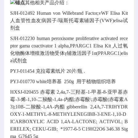
其他相关产品介绍：
SJH-012492
Human von Willebrand Factor,vWF Elisa Kit
人血管性血友病因子/瑞斯托霉素辅因子(VWF)elisa试
剂盒
SJH-012230
human peroxisome proliferative activated rece
ptor gama coactivator 1 alpha,PPARGC1 Elisa Kit
人过氧
化物酶体增殖激活物受体γ辅激活因子1α(PPARGC1)elis
a试剂盒
PYJ-011454
克拉霉素纸片
20片/瓶
.
PYJ-010770
white培养基
250g
用于植物组织培养
HXSJ-020455
赤霉素
2,4a,7-三羟基-1-甲基-8-亚甲基赤
霉-3-烯-1,10-二羧酸-1,4a-内酯;赤霉酸\;赤霉酸(赤霉素A
3);10Β-二羧酸-1,4A-内酯
gibberellin
2,4A,7-TRIHYDR
OXY-1-METHYL-8-METHYLENEGIBB-3-ENE-1,10-D
ICARBOXYLIC ACID 1,4A-LACTONE; ACTIVOL; B
ERELEX; CEKU-GIB;
*1977-6-5
C19H22O6
346.38
Sig
ma G7645
5g