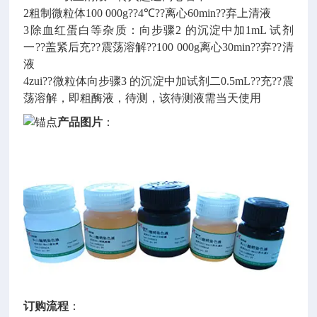
2粗制微粒体100 000g??4℃??离心60min??弃上清液
3除血红蛋白等杂质：向步骤2 的沉淀中加1mL 试剂
一??盖紧后充??震荡溶解??100 000g离心30min??弃??清
液
4zui??微粒体向步骤3 的沉淀中加试剂二0.5mL??充??震
荡溶解，即粗酶液，待测，该待测液需当天使用
产品图片
：
订购流程
：