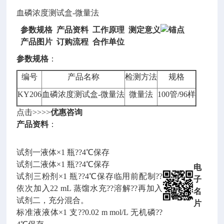
血磷浓度测试盒-微量法
参数规格 产品资料 工作原理 测定意义
产品图片 订购流程
合作单位
参数规格
：
编号
产品名称
检测方法
规格
KY206
血磷浓度测试盒-微量法
微量法
100管/96样
点击>>>>
优惠咨询
产品资料
：
试剂一液体×1 瓶??4℃保存
试剂二液体×1 瓶??4℃保存
电
试剂三粉剂×1 瓶??4℃保存临用前配制??
子
依次加入22 mL 蒸馏水充??溶解??再加入
名
试剂二，充分混合。
片
标准液液体×1 支??0.02 m mol/L 无机磷??