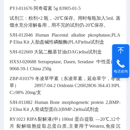
PYJ-011676
阿奇霉素
5g
83905-01-5
试剂三：粉剂×2 瓶，-20℃保存。用时每瓶加入5mL 蒸
馏水充分溶解备用，用不完的试剂仍-20℃保存。
SJH-012046
Human Placental alkaline pkosphatase,PLA
P Elisa Kit
人胎盘碱性磷酸酶(PLAP)elisa试剂盒
SJH-022669
大鼠二酰基甘油(DAG)elisa试剂盒
HXSJ-020688
Serrapeptase, Dasen, Seradase 中性蛋白酶
9068-59-1
China
250g
电话咨询
ZBP-010379
冬凌草甲素（东凌草素，延命草宁，冬凌
草）
28957-04-2
Oridonin
C20H28O6
364.43
HPL
C≥98% 20mg/支
SJH-011882
Human Bone morphogenetic protein 2,BMP-
2 Elisa Kit
人骨成型蛋白2(BMP-2)elisa试剂盒
RY1023
RIPA裂解液(中)
100ml
蛋白提取
—20℃,12个
月
裂解细胞提取总蛋白质,主要用于Western,免疫沉