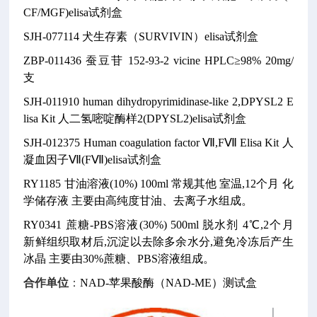
CF/MGF)elisa试剂盒
SJH-077114
犬生存素（SURVIVIN）elisa试剂盒
ZBP-011436
蚕豆苷
152-93-2
vicine
HPLC≥98% 20mg/
支
SJH-011910
human dihydropyrimidinase-like 2,DPYSL2 E
lisa Kit
人二氢嘧啶酶样2(DPYSL2)elisa试剂盒
SJH-012375
Human coagulation factor Ⅶ,FⅦ Elisa Kit
人
凝血因子Ⅶ(FⅦ)elisa试剂盒
RY1185
甘油溶液(10%)
100ml
常规其他
室温,12个月
化
学储存液
主要由高纯度甘油、去离子水组成。
RY0341
蔗糖-PBS溶液(30%)
500ml
脱水剂
4℃,2个月
新鲜组织取材后,沉淀以去除多余水分,避免冷冻后产生
冰晶
主要由30%蔗糖、PBS溶液组成。
合作单位
：
NAD-苹果酸酶（NAD-ME）测试盒