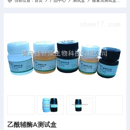
当前位置：
首页
产品中心
测试盒
微量法测试盒
10
乙酰辅酶A测试盒