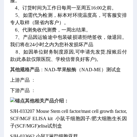
服。
4、订货时间为工作日每周一至周五16:00之前。
5、如需代为检测，标本对环境温度高，可客服安排
专人取样（限省内客户）。
6、代测免收代测费，一周出结果。
7、产品因运输途中包装破损请拒绝签收，做退回。
我们将在24小时之内为您补发损坏产品
8、如因单位财务制度原因,可申请先发货,报账后付
款(此条款仅限医院、学校信誉良好客户)。
其他规格产品
：
NAD-苹果酸酶（NAD-ME）测试盒
上游产品
：
下游产品
：
其他相关产品介绍：
SJH-033207
Mouse Stem cell factor/mast cell growth factor,
SCF/MGF ELISA kit
小鼠干细胞因子/肥大细胞生长因
子(SCF/MGF)elisa试剂盒
SJH-033662
小鼠T淋巴细胞亚群