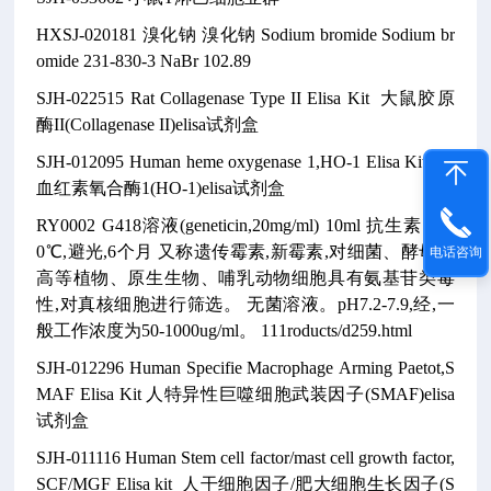
HXSJ-020181
溴化钠
溴化钠
Sodium bromide
Sodium br
omide
231-830-3
NaBr
102.89
SJH-022515
Rat Collagenase Type II Elisa Kit
大鼠胶原
酶II(Collagenase II)elisa试剂盒
SJH-012095
Human heme oxygenase 1,HO-1 Elisa Kit
人
血红素氧合酶1(HO-1)elisa试剂盒
RY0002
G418溶液(geneticin,20mg/ml)
10ml
抗生素
—2
0℃,避光,6个月
又称遗传霉素,新霉素,对细菌、酵母、
电话咨询
高等植物、原生生物、哺乳动物细胞具有氨基苷类毒
性,对真核细胞进行筛选。
无菌溶液。pH7.2-7.9,经,一
般工作浓度为50-1000ug/ml。
111roducts/d259.html
SJH-012296
Human Specifie Macrophage Arming Paetot,S
MAF Elisa Kit
人特异性巨噬细胞武装因子(SMAF)elisa
试剂盒
SJH-011116
Human Stem cell factor/mast cell growth factor,
SCF/MGF Elisa kit
人干细胞因子/肥大细胞生长因子(S