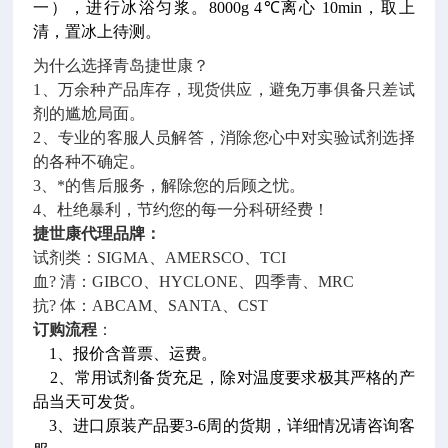
一），进行冰浴匀浆。8000g 4℃离心 10min，取上
清，置冰上待测。
为什么选择青岛捷世康？
1、万余种产品库存，现货供应，避免万事俱备只差试
剂的尴尬局面。
2、专业的客服人员解答，消除您心中对实验试剂选择
的各种不确定。
3、*的售后服务，解除您的后顾之忧。
4、杜绝暴利，节约您的每一分科研经费！
捷世康代理品牌：
试剂类：SIGMA、AMERSCO、TCI
血? 清：GIBCO、HYCLONE、四季青、MRC
抗? 体：ABCAM、SANTA、CST
订购流程
：
1、报价含普票、运费。
2、常用试剂备货充足，除对温度要求极其严格的产
品当天可发货。
3、进口原装产品要3-6周的货期，详细情况请咨询客