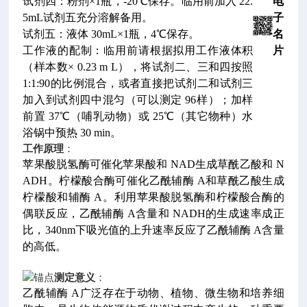
试剂四：粉剂×1瓶，-20℃保存。临用前加入 22.
电
5mL试剂五充分溶解备用。
子
试剂五：液体 30mL×1瓶，4℃保存。
名
工作液的配制：临用前请根据拟用工作液体积
片
（样本数× 0.23 m L），将试剂二、三和四按照
1:1:90的比例混合，或者直接把试剂二和试剂三
加入到试剂四中混匀（可以测定 96样）；加样
前置 37℃（哺乳动物）或 25℃（其它物种）水
浴锅中预热 30 min。
工作原理
：
苹果酸脱氢酶可催化苹果酸和 NAD生成草酰乙酸和 N
ADH。柠檬酸合酶可催化乙酰辅酶 A和草酰乙酸生成
柠檬酸和辅酶 A。利用苹果酸脱氢酶和柠檬酸合酶的
偶联反应，乙酰辅酶 A含量和 NADH的生成速率成正
比，340nm下吸光值的上升速率反应了乙酰辅酶 A含量
的高低。
测定意义
：
乙酰辅酶 A广泛存在于动物、植物、微生物和培养细