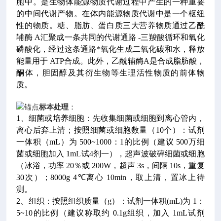
胞中。是生物体能源物质代谢过程中产生的一种重要
的中间代谢产物。在体内能源物质代谢中是一个枢纽
性的物质。糖、脂肪、蛋白质三大营养物质通过乙酰
辅酶 A汇聚成一条共同的代谢通路 -三羧酸循环和氧化
磷酸化，经过这条通路*氧化生成二氧化碳和水，释放
能量用于 ATP合成。此外，乙酰辅酶A是合成脂肪酸，
酮体，胆固醇及其衍生物等生理活性物质的前体物
质。
标本处理
：
1、细菌或培养细胞：先收集细菌或细胞到离心管内，
离心后弃上清；按照细菌或细胞数量（10个）：试剂
一体积（mL）为 500~1000：1的比例（建议 500万细
菌或细胞加入 1mL试4剂一），超声波破碎细菌或细胞
（冰浴，功率 20％或 200W，超声 3s，间隔 10s，重复
30次）；8000g 4℃离心 10min，取上清，置冰上待
测。
2、组织：按照组织质量（g）：试剂一体积(mL)为 1：
5~10的比例（建议称取约 0.1g组织，加入 1mL试剂