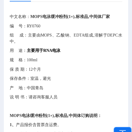
中文名称：
MOPS电泳缓冲粉剂(1×),标准品,中间体
厂家
编
号：RY0760
组 成：主要由MOPS、乙酸钠、EDTA组成,溶解于DEPC水
中。
用 途
：
主要用于RNA电泳
规
格：100ml
保
质
期：12个月
保存条件：室温，避光
产
地：中国青岛
说 明 书：请咨询客服人员
MOPS电泳缓冲粉剂(1×),标准品,中间体
订购说明：
1、
产品报价含普票含运费。