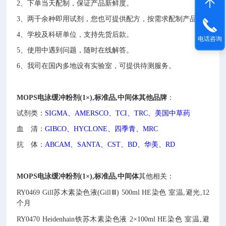
2、下单当天配制，保证产品新鲜度。
3、两千余种即用试剂，您也可提供配方，按需求配制产品。
4、学校及科研单位，支持先货后款。
电话咨询
5、使用中遇到问题，随时在线解答。
6、我司在国内多地设有实验室，可提供待测服务。
MOPS电泳缓冲粉剂(1×),标准品,中间体
其他品牌
：
试剂类：
SIGMA、AMERSCO、TCI、TRC、美国中草药
血 清：
GIBCO、HYCLONE、四季青、MRC
抗 体：
ABCAM、SANTA、CST、BD、华美、RD
MOPS电泳缓冲粉剂(1×),标准品,中间体
其他相关：
RY0469
Gill苏木素染色液(GillⅢ)
500ml
HE染色
室温,避光,12
个月
RY0470
Heidenhain铁苏木素染色液
2×100ml
HE染色
室温,避