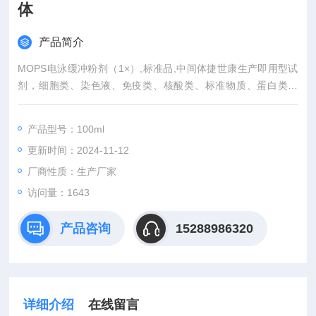
体
产品简介
MOPS电泳缓冲粉剂（1×）,标准品,中间体捷世康生产即用型试
剂，细胞类、染色液、免疫类、核酸类、标准物质、蛋白类。
如：G418溶液等、Schiff试剂、吉姆萨染色液等、通用封片剂
等、DNA Loading Buffer、TAE、TBE等、BSA、PH校正缓冲液
产品型号：100ml
等、SDS-PAGE蛋白加用缓冲液等产品需求量大，也可定制大包
更新时间：2024-11-12
装。
厂商性质：生产厂家
访问量：1643
产品咨询
15288986320
详细介绍
在线留言