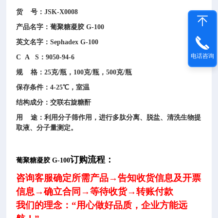
货 号：JSK-X0008
产品名字：葡聚糖凝胶 G-100
英文名字：Sephadex G-100
电话咨询
C A S：9050-94-6
规 格：25克/瓶，100克/瓶，500克/瓶
保存条件：4-25℃，室温
结构成分：交联右旋糖酐
用 途：利用分子筛作用，进行多肽分离、脱盐、清洗生物提
取液、分子量测定。
订购流程：
葡聚糖凝胶 G-100
咨询客服确定
所需
产品→告知收货
信息及
开票
信息→确立合同→等待收货
→转账付款
我们的理念：“用心做好品质，企业方能远