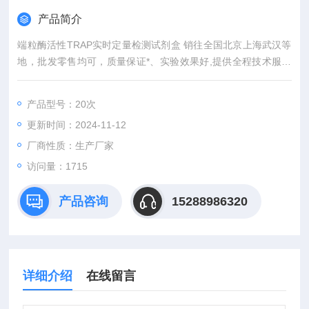
产品简介
端粒酶活性TRAP实时定量检测试剂盒 销往全国北京上海武汉等
地，批发零售均可，质量保证*、实验效果好,提供全程技术服务
或免费代测服务（山东省内可上门取样）产品具有灵敏度高，快
速,准确,操作简单,易于保存等优点。咨询订购。
产品型号：20次
更新时间：2024-11-12
厂商性质：生产厂家
访问量：1715
产品咨询
15288986320
详细介绍
在线留言