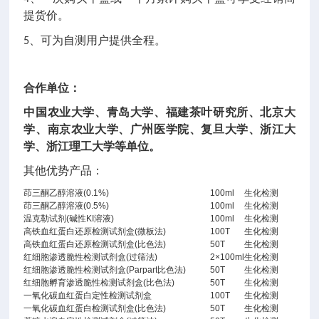
提货价。
用
5、可为自测
户提供全程。
合作单位：
中国农业大学、青岛大学、福建茶叶研究所、北京大
学、南京农业大学、广州医学院、复旦大学、浙江大
学、浙江理工大学等单位。
其他优势产品：
茚三酮乙醇溶液(0.1%)
100ml
生化检测
茚三酮乙醇溶液(0.5%)
100ml
生化检测
温克勒试剂(碱性KI溶液)
100ml
生化检测
高铁血红蛋白还原检测试剂盒(微板法)
100T
生化检测
高铁血红蛋白还原检测试剂盒(比色法)
50T
生化检测
红细胞渗透脆性检测试剂盒(过筛法)
2×100ml
生化检测
红细胞渗透脆性检测试剂盒(Parpart比色法)
50T
生化检测
红细胞孵育渗透脆性检测试剂盒(比色法)
50T
生化检测
一氧化碳血红蛋白定性检测试剂盒
100T
生化检测
一氧化碳血红蛋白检测试剂盒(比色法)
50T
生化检测