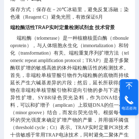
保存方式：
保存在－20
℃
冰箱里，避免反复冻融；染
色液（Reagent C）避免光照，有效保证6月
端粒酶活性TRAP实时定量检测试剂盒
技术背景
端粒酶（telomerase）是一种核糖核蛋白酶（ribonule
oprotein），与人体细胞永生化（immortalization）和转
化（transformation）有关。端粒重复序列扩增方法（tel
omeric repeat amplification protocol；TRAP）是基于多聚
酶联扩增的敏感高效的体外端粒酶活性的检测技术。
首先，非端粒单核苷酸引物作为端粒酶的底物而持续
延长产生六碱基差异的片段；然后，延长所获得的产
物在非端粒单核苷酸引物和逆向引物的参与下进行特
异性扩增。SYBR绿色荧光染料，作为DNA结合染
料，可以和扩增子（amplican）上双链DNA的任一小沟
电话咨询
（minor groove）结合，而发出荧光信号。根据每一循
环的荧光强度来确定扩增产物的产量，并用循环阈值
（threshold cycle；Ct）表示。TRAP实时定量PCR技术
十倍敏感于常用TRAP电泳技术，同时避免二聚体产生