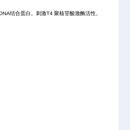
精
化DNA结合蛋白。刺激T4 聚核苷酸激酶活性。
胺，
1
2
4
-
2
0
-
9
备
注：
仅
供
科
研