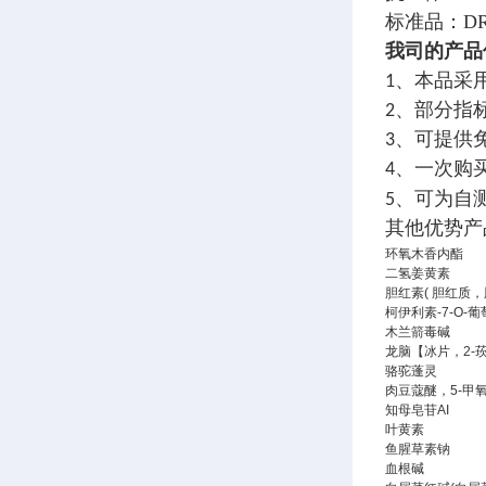
标准品：DR
我司的
产品
1、本品采
2、部分指
3、可提供
4、一次购
5、可为自
其他优势产
环氧木香内酯
二氢姜黄素
胆红素( 胆红质，
柯伊利素-7-O-
木兰箭毒碱
龙脑【冰片，2-莰
骆驼蓬灵
肉豆蔻醚，5-甲
知母皂苷AI
叶黄素
鱼腥草素钠
血根碱