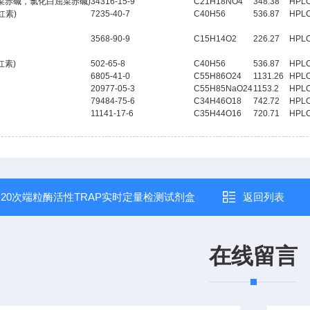
菜赤碱，氯化白屈菜赤碱)
34316-15-9
C21H18NO4
348.38
HPL
红素)
7235-40-7
C40H56
536.87
HPL
3568-90-9
C15H14O2
226.27
HPL
柿红素)
502-65-8
C40H56
536.87
HPL
6805-41-0
C55H86O24
1131.26
HPL
20977-05-3
C55H85NaO24
1153.2
HPL
79484-75-6
C34H46O18
742.72
HPL
11141-17-6
C35H44O16
720.71
HPL
：
20次端粒酶活性TRAP实时定量检测试剂盒
返回列表
在线留言