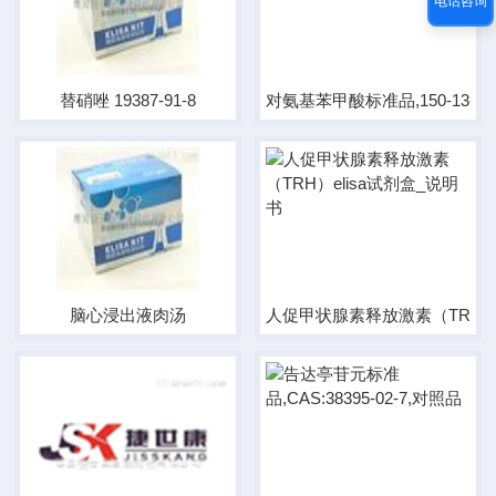
电话咨询
替硝唑 19387-91-8
对氨基苯甲酸标准品,150-13-0
脑心浸出液肉汤
人促甲状腺素释放激素（TRH）e