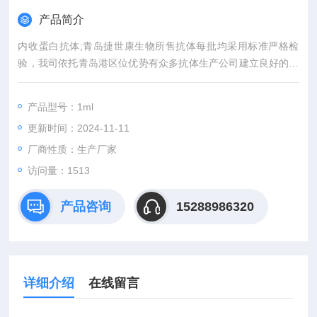
产品简介
内收蛋白抗体;青岛捷世康生物所售抗体每批均采用标准严格检
验，我司依托青岛港区位优势有众多抗体生产公司建立良好的合
作关系，产品质量放心可靠。为解除老师报账上的困扰，科研院
校单位支持先发货后付款，免去您对产品质量的后顾之忧。
产品型号：1ml
更新时间：2024-11-11
厂商性质：生产厂家
访问量：1513
产品咨询
15288986320
详细介绍
在线留言