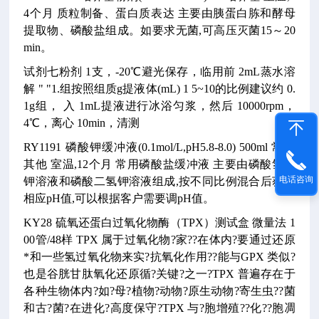
4个月
质粒制备、蛋白质表达
主要由胰蛋白胨和酵母
提取物、磷酸盐组成。如要求无菌,可高压灭菌15～20
min。
试剂七粉剂 1支，-20℃避光保存，临用前 2mL蒸水溶
解 "
"1.组按照组质g提液体(mL) 1 5~10的比例建议约 0.
1g组， 入 1mL提液进行冰浴匀浆，然后 10000rpm，
4℃，离心 10min，清测
RY1191
磷酸钾缓冲液(0.1mol/L,pH5.8-8.0)
500ml
常规
其他
室温,12个月
常用磷酸盐缓冲液
主要由磷酸氢二
电话咨询
钾溶液和磷酸二氢钾溶液组成,按不同比例混合后获得
相应pH值,可以根据客户需要调pH值。
KY28
硫氧还蛋白过氧化物酶（TPX）测试盒
微量法
1
00管/48样
TPX 属于过氧化物?家??在体内?要通过还原
*和一些氢过氧化物来实?抗氧化作用??能与GPX 类似?
也是谷胱甘肽氧化还原循?关键?之一?TPX 普遍存在于
各种生物体内?如?母?植物?动物?原生动物?寄生虫??菌
和古?菌?在进化?高度保守?TPX 与?胞增殖??化??胞凋