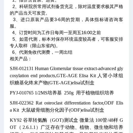
2、科研院所常用试剂备货充足，除对温度要求极其严格
的产品当天可发货。
3、进口原装产品要3-6周的货期，具体指标请咨询客
服。
4、订货时间为工作日每周一至周五16:00之前
5、如需代测，标本对保存环境温度较高者，可客服安排
专人取样（限山东省内)。
6、代测免收代测费，一周出结
相关产品
：
SJH-012131
Human Glomerular tissue extract-advanced gly
cosylation end products,GTE-AGE Elisa Kit
人肾小球组
织糖基化终末产物(GTE-AGE)elisa试剂盒
PYJ-010765
1/2MS培养基
250g
用于植物组织培养
SJH-022362
Rat osteoclast differentiation factor,ODF Elis
a Kit
大鼠破骨细胞分化因子(ODF)elisa试剂盒
KY92
谷草转氨酶（GOT)测试盒
微量法
100管/48样
G
OT（ 2.6.1.1）广泛存在于动物、植物、微生物和培养