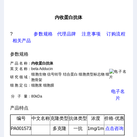
内收蛋白抗体
?
参数规格
代理品牌
注意事项
订购流程
相关产品
参数规格
产 品 名 称：
内收蛋白抗体
英 文 名 称：
beta Adducin
细胞生物 信号转导 结合蛋白 细胞类型标志物 细
研 究 领 域：
胞骨架
细 胞 定 位：
细胞浆 细胞膜
电子名
分 子 量：
80kDa
片
产品特点
编号
中文名称
克隆类型
抗体类型
浓度
价格·优惠
PA001573
多克隆
一抗
1mg/1m
点击咨询