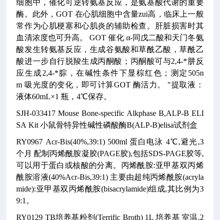
细胞中，催化可逆转氨基反应，是氨基酸代谢的重要
酶。此外，GOT 在心肌细胞中含量zui高，临床上一般
常作为心肌梗塞和心肌炎的辅助检查。肝脏损害时其
血清浓度也可升高。
GOT 催化 α-同戊二酸和天门冬氨
酸发生转氨基反应，生成谷氨酸和草酰乙酸，草酰乙
酸进一步自行脱羧生成丙酮酸；丙酮酸可与2,4-*肼反
应生成2,4-*腙，在碱性条件下显棕红色；测定505n
m 吸光度的变化，即可计算GOT 酶活力。
"提取液：
液体60mL×1 瓶，4℃保存。
SJH-033417
Mouse Bone-specific Alkphase B,ALP-B ELI
SA Kit
小鼠骨特异性碱性磷酸酶B(ALP-B)elisa试剂盒
RY0967
Acr-Bis(40%,39:1)
500ml
蛋白电泳
4℃,避光,3
个月
配制丙烯酰胺凝胶(PAGE胶),包括SDS-PAGE胶等,
可以用于蛋白或核酸的分离。丙烯酰胺:亚甲基双丙烯
酰胺溶液(40%Acr-Bis,39:1)
主要由超纯丙烯酰胺(acryla
mide):亚甲基双丙烯酰胺(bisacrylamide)组成,其比例为3
9:1。
RY0129
TB培养基粉剂(Terrific Broth)
1L
培养基
室温,2