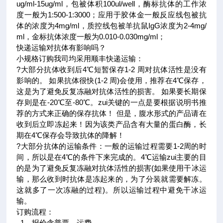
ug/ml-15ug/ml，包被体积100ul/well，酶标抗体的工作浓
度一般为1:500-1:3000；应用于胶体金一般反应线包被抗
体的浓度为4mg/ml，质控线包被羊抗鼠IgG浓度为2-4mg/
ml，金标抗体浓度一般为0.010-0.030mg/ml；
快递运输对抗体有影响吗？
小规格订购我司均采用顺丰快递运输：
?大部分抗体收到后4℃短暂保存1-2 周对抗体活性是没有
影响的。 如果抗体很快(1-2 周)会使用，推荐在4℃保存，
这是为了避免反复冻融对抗体活性的损害。 如果要长期保
存则是在-20℃至-80℃。zui关键的一点是要根据说明书推
荐的方式来正确的保存抗体！ 但是，腹水形式的产品请在
收到后立即冻起来！因为该类产品含有大量的蛋白酶，长
期在4℃保存会导致抗体的降解！
?大部分抗体的运输条件：一般的运输过程需要1-2周的时
间，所以是在4℃的条件下来完成的。4℃运输zui主要的目
的是为了避免反复冻融对抗体活性的损害(如果使用干冰运
输，那么收到时抗体是冻起来的，为了分装就需要解冻。
这就多了一次冻融的过程)。所以运输过程中避免干冰运
输。
订购流程
：
1、报价含普票、运费。