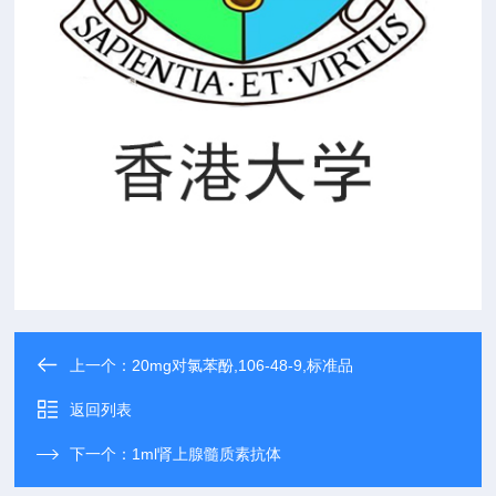
上一个：
20mg对氯苯酚,106-48-9,标准品
返回列表
下一个：
1ml肾上腺髓质素抗体