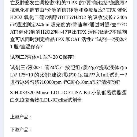
亡及肿瘤发生调控密?相关?TPX 的?要?能包括?胞脱毒?
抗氧化和调节由*介导的信?转导和免疫反应?
TPX 催化
H2O2 氧化二硫?糖醇?DTT??H2O2 的吸收波长? 240n
m?通过测定240nm 吸光度的?降速率?通过对照?去*??C
AT?催化?解的H2O2?即可?算出TPX 活性?因此?本试剂
盒可以同时测定样品TPX 和CAT 活性?
"试剂一?液体×
1 瓶?室温保存?
试剂二?液体×1 瓶?- 20℃保存?
试剂三?液体×1 管?4℃?"
按照组?质??g??提取液体?(m
L)? 1?5~10 的比例?建议?取约0.1g 组???入1mL试剂一?
进行冰浴匀浆?10000rpm 4℃离心10min?取?清液?测?
SJH-033320
Mouse LDL-IC ELISA Kit
小鼠低密度脂蛋
白免疫复合物(LDL-IC)elisa试剂盒
上游产品：
下游产品：