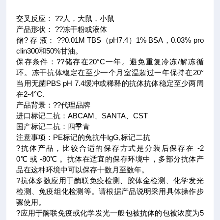
交叉反应： ??人，大鼠，小鼠
产品形状： ??冻干粉或液体
储? 存 液： ??0.01M TBS（pH7.4）1% BSA，0.03% pro
clin300和50%甘油。
保存条件：??储存在20°C一年。避免重复冷冻/解冻循
环。冻干抗体稳定在至少一个月室温超过一年保持在20°
当用无菌PBS pH 7.4缓冲或稀释的抗体抗体稳定至少两周
在2-4°C.
产品背景：??
代理品牌
进口标记二抗：ABCAM、SANTA、CST
国产标记二抗：四季青
注意事项
：PE标记的兔抗牛IgG,标记二抗
?抗体产品，比较合适的保存方式是分装后保存在 -2
0℃ 或 -80℃ 。抗体在适宜的保存环境中，多部分抗体产
品在这种环境中可以保存十数月至数年。
?抗体多数应用于酶联免疫检测、胶体金检测、化学发光
检测、免疫组化检测等。请根据产品说明采用具体操作步
骤使用。
?应用于酶联免疫或化学发光一般包被抗体的包被浓度为5