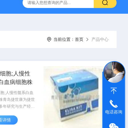
产ELISA试剂盒,免费代测
当前位置：
首页
产品中心
2细胞;人慢性
白血病细胞株
2细胞;人慢性髓系白血
株青岛捷世康为捷世
多年研究与生产经验
电话咨询
部分指标产品采用进
看详情
D抗体包被，产品具有
高，快速,准确,操作