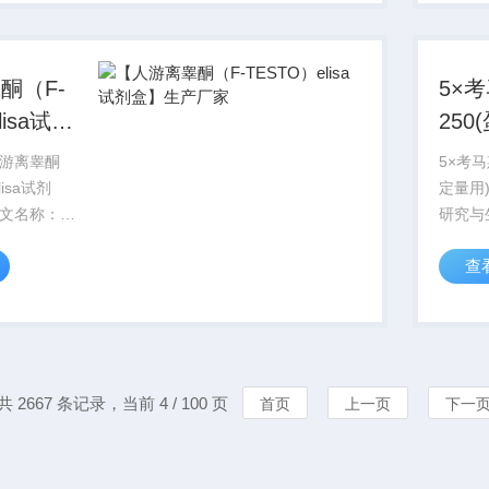
酮（F-
5×
lisa试剂
250
厂家
游离睾酮
5×考马
lisa试剂
定量用
文名称：
研究与
指标产
查
-TESTO
包被，
品用途：仅用于
快速,
用于临床诊
存等优
务或免费
共 2667 条记录，当前 4 / 100 页
首页
上一页
下一