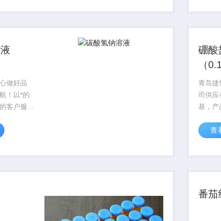
青岛规
简单,
供全程
测...
溶液
硼酸
（0.1
10）
心做好品
青岛捷
航！以*的
司供应
的客户服
基，产
广大同人，
可，质
查
、武汉，等
购。
验室，竭诚
作者。
番茄