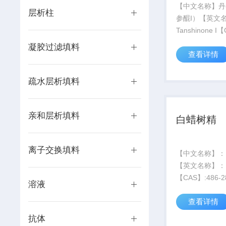
【中文名称】丹
层析柱
参醌I）【英文
Tanshinone 
568-73-0【分
凝胶过滤填料
查看详情
C18H12O3【
276.29【纯
度】:HPLC≥9
疏水层析填料
格】:20mg【保存
亲和层析填料
白蜡树精
离子交换填料
【中文名称】：
【英文名称】：Fr
【CAS】:486-28-2
溶液
式】：C11H1
查看详情
量】：222.19
度】:HPLC≥9
抗体