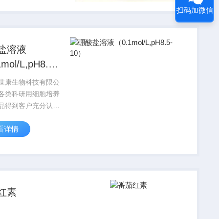
易于保存等优点。提
扫码加微信
技术服务或免费代
盐溶液
mol/L,pH8.5-
世康生物科技有限公
各类科研用细胞培养
品得到客户充分认
量放心可靠，咨询订
看详情
红素