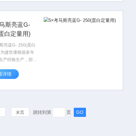
考马斯亮蓝G-
(蛋白定量用)
斯亮蓝G- 250(蛋白
)为捷世康根据多年
生产经验生产，部分
品采用进口R&D抗体
看详情
产品具有灵敏度高，
准确,操作简单,易于保
点。提供全程技术服
...
跳转到第
页
页
末页