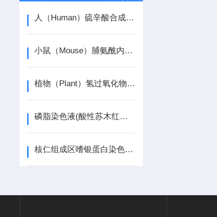
人（Human）硫辛酸合成酶（LIAS） ELISA检测试剂盒介绍
小鼠（Mouse）脯氨酰内肽酶（PREP） ELISA检测试剂盒介绍
植物（Plant）氢过氧化物裂解酶（HPL） ELISA检测试剂盒介绍
磷脂染色液(酸性苏木红法)介绍
核仁组成区嗜银蛋白染色液(AgNOR Stain)介绍