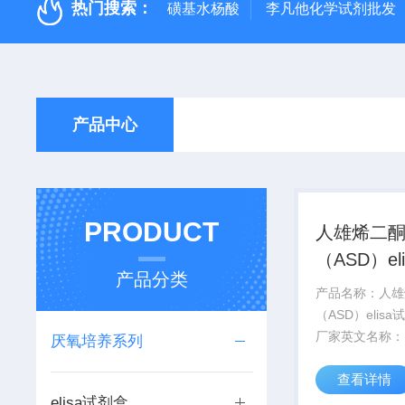
热门搜索：
磺基水杨酸
李凡他化学试剂批发
产品中心
PRODUCT
人雄烯二
（ASD）el
产品分类
盒|生产厂
产品名称：人雄
（ASD）elis
厂家英文名称：H
厌氧培养系列
Androstenedio
查看详情
Elisa Kit产
elisa试剂盒
科研实验,严禁