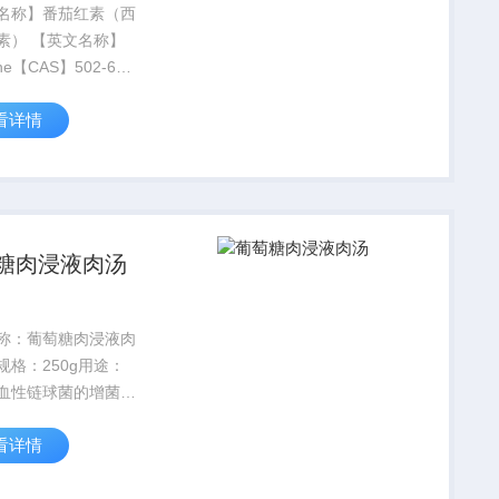
名称】番茄红素（西
英文名称】
ene【CAS】502-65-
式】C40H56【分
看详情
36.87【纯
PLC≥98%【规
0mg【保存】:保存于
糖肉浸液肉汤
称：葡萄糖肉浸液肉
规格：250g用途：
血性链球菌的增菌培
B标准）
看详情