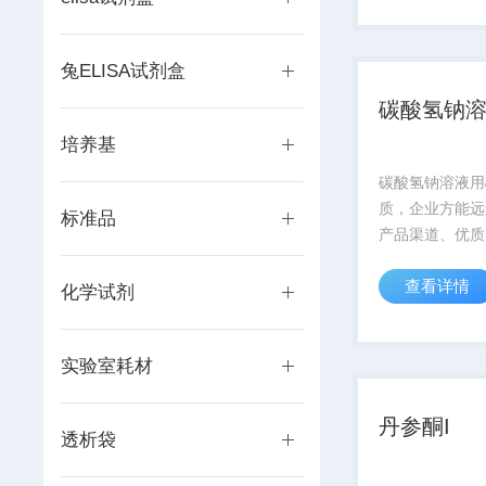
断。产地：山东
格：...
兔ELISA试剂盒
碳酸氢钠
培养基
碳酸氢钠溶液用
质，企业方能远
标准品
产品渠道、优质
务，真诚的对待
查看详情
我司分别在上海
化学试剂
城市设有专业实
服务每位科研工
实验室耗材
丹参酮I
透析袋