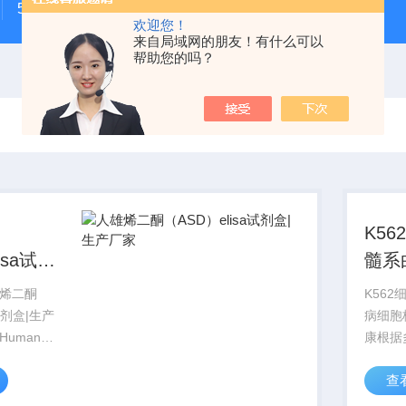
500次MTS细胞增殖与细胞毒性检测试剂盒
48t/96t国
欢迎您！
来自局域网的朋友！有什么可以
帮助您的吗？
酮
K56
isa试剂
髓系
家
烯二酮
K56
a试剂盒|生产
病细胞
uman
康根据
ne,ASD
生产，
查
品用途：仅用于
口R&
用于临床诊
灵敏度