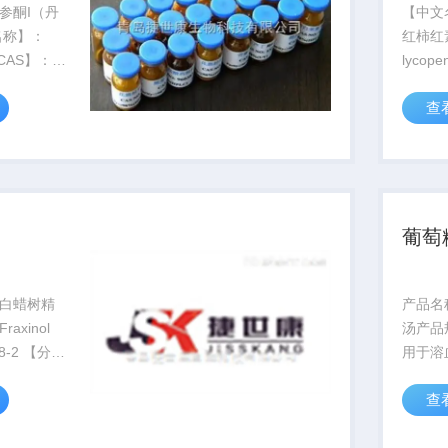
参酮I（丹
【中文
名称】：
红柿红素） 【
I【CAS】：
lycop
子式】
8【分子
查
分子量】
子量】5
度】:H
8%【规
格】:2
】:...
低温...
葡萄
白蜡树精
产品名
axinol
汤产品
 【分子
用于溶
0O5【分子
养（G
查
【纯
8%【规