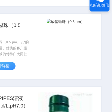
科研工作者。
扫码加微信
磁珠（0.5
）
（0.5 μm）以*的
道、优质的客户服
诚的对待广大同仁，
、上海、武汉，西安
看详情
有专业的实验室，竭
每位科研工作者。
PIPES溶液
l/L,pH7.0）