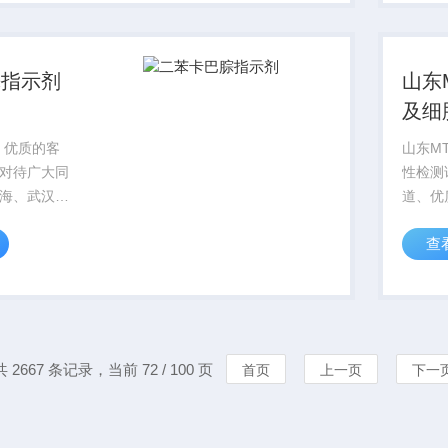
者。
位科研
腙指示剂
山东
及细
剂盒
、优质的客
山东M
对待广大同
性检测
海、武汉，
道、优
业的实验
的对待
查
指示剂竭诚
上海、
作者。
专业的
位科研
共 2667 条记录，当前 72 / 100 页
首页
上一页
下一