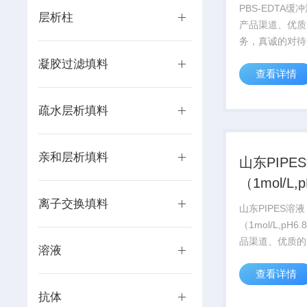
PBS-EDTA缓
层析柱
产品渠道、优质
务，真诚的对待
在北京、上海、
凝胶过滤填料
查看详情
等城市有专业的
诚服务每位科研
疏水层析填料
亲和层析填料
山东PIPE
（1mol/L,
离子交换填料
山东PIPES溶液
（1mol/L,pH6
品渠道、优质的
溶液
真诚的对待广大
查看详情
京、上海、武汉
市有专业的实验
抗体