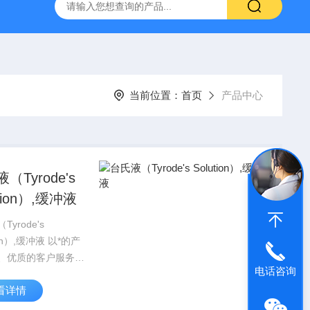
产ELISA试剂盒,免费代测
当前位置：
首页
产品中心
（Tyrode's
ution）,缓冲液
Tyrode's
ion）,缓冲液 以*的产
、优质的客户服务，
电话咨询
对待广大同仁，在北
看详情
海、武汉，西安等城
业的实验室，竭诚服