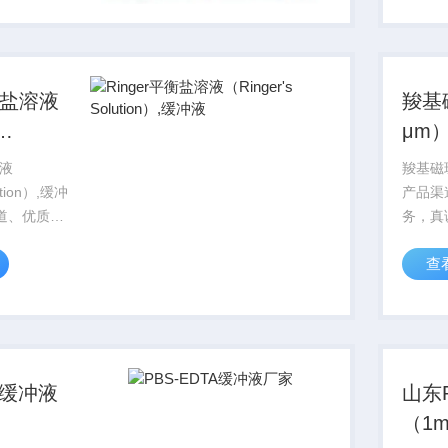
者。
务每位
平衡盐溶液
羧基
μm
）,缓冲液
溶液
羧基磁珠
ution）,缓冲
产品渠
渠道、优质的
务，真
的对待广大
在北京
查
上海、武
等城市
有专业的实
诚服务
每位科研工
TA缓冲液
山东
（1mo