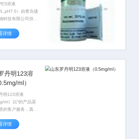
PES溶液
l/L,pH7.0）由青岛捷
物科技有限公司供
*的产品渠道、优质
看详情
服务，真诚的对待广
，在北京、上海、武
安等城市有专业的实
竭诚服务每位科研工
罗丹明123溶
.5mg/ml）
丹明123溶液
mg/ml）以*的产品渠
质的客户服务，真诚
广大同仁，在北京、
看详情
武汉，西安等城市有
实验室，竭诚服务每