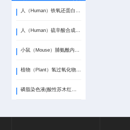
人（Human）铁氧还蛋白1（FDX1） ELISA检测试剂盒介绍
人（Human）硫辛酸合成酶（LIAS） ELISA检测试剂盒介绍
小鼠（Mouse）脯氨酰内肽酶（PREP） ELISA检测试剂盒介绍
植物（Plant）氢过氧化物裂解酶（HPL） ELISA检测试剂盒介绍
磷脂染色液(酸性苏木红法)介绍