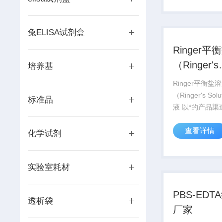
务每位科研工作
兔ELISA试剂盒
Ringer
（Ringer's
培养基
Solution
Ringer平衡盐
（Ringer's Sol
标准品
液 以*的产品
客户服务，真诚
查看详情
同仁，在北京、
化学试剂
汉，西安等城市
验室，竭诚服务
实验室耗材
作者。
PBS-ED
透析袋
厂家