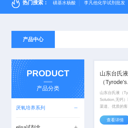
热门搜索：
磺基水杨酸
李凡他化学试剂批发
产品中心
PRODUCT
山东台氏
（Tyrode's
产品分类
Solution
山东台氏液（Tyro
Solution,无
渠道、优质的客
厌氧培养系列
诚的对待广大同
查看详情
京、上海、武汉
elisa试剂盒
市有专业的实验