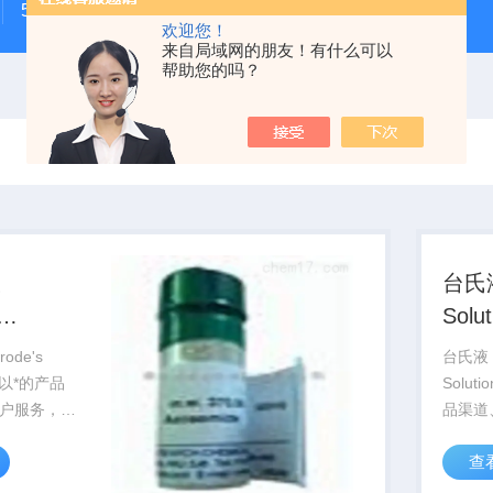
500次MTS细胞增殖与细胞毒性检测试剂盒
48t/96t国
欢迎您！
来自局域网的朋友！有什么可以
帮助您的吗？
液
台氏液
Sol
,无钙）
de's
台氏液（
钙）以*的产品
Solut
户服务，真
品渠道
仁，在北
真诚的
查
，西安等城
京、上
室，竭诚服
市有专