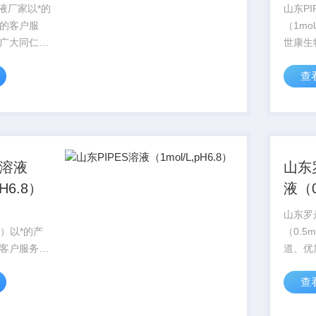
冲液厂家以*的
山东PI
的客户服
（1mo
广大同仁，
世康生
武汉，西安
应；以
查
实验室，竭
的客户
工作者。
大同仁
汉，西
验室，
作者...
S溶液
山东
pH6.8）
液（0
山东罗
.8）以*的产
（0.5
客户服务，
道、优
同仁，在北
的对待
查
，西安等城
上海、
室，竭诚服
专业的